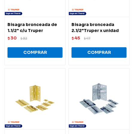
Bisagra bronceada de
Bisagra bronceada
1.1/2" c/u Truper
2.1/2"Truper x unidad
30
45
$
32
$
47
$
$