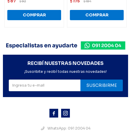
87
175
$
92
$
184
$
$
RECIBÍ NUESTRAS NOVEDADES
¡Suscribite y recibí todas nuestras novedades!
SUSCRIBIRME



WhatsApp: 091 2004 04