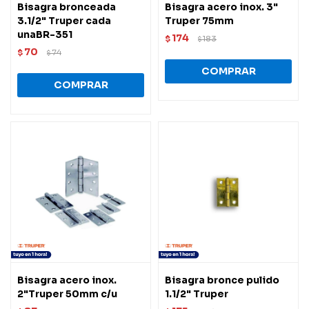
Bisagra bronceada
Bisagra acero inox. 3"
3.1/2" Truper cada
Truper 75mm
unaBR-351
174
$
183
$
70
$
74
$
Bisagra acero inox.
Bisagra bronce pulido
2"Truper 50mm c/u
1.1/2" Truper