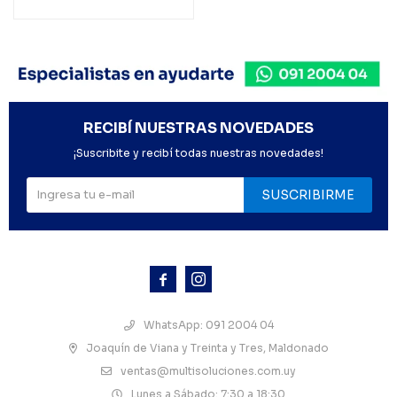
RECIBÍ NUESTRAS NOVEDADES
¡Suscribite y recibí todas nuestras novedades!
SUSCRIBIRME



WhatsApp: 091 2004 04
Joaquín de Viana y Treinta y Tres, Maldonado
ventas@multisoluciones.com.uy
Lunes a Sábado: 7:30 a 18:30