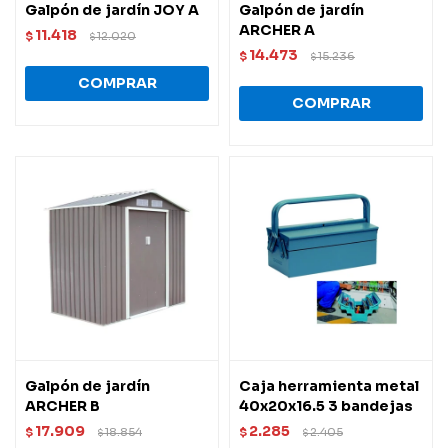
Galpón de jardín JOY A
Galpón de jardín
ARCHER A
11.418
$
12.020
$
14.473
$
15.236
$
Galpón de jardín
Caja herramienta metal
ARCHER B
40x20x16.5 3 bandejas
17.909
2.285
$
18.854
$
2.405
$
$