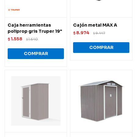
Caja herramientas
Cajón metal MAX A
poliprop gris Truper 19"
8.974
$
9.447
$
1.558
$
1.640
$