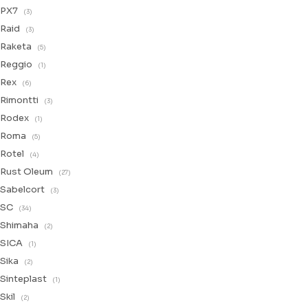
PX7
(3)
Raid
(3)
Raketa
(5)
Reggio
(1)
Rex
(6)
Rimontti
(3)
Rodex
(1)
Roma
(5)
Rotel
(4)
Rust Oleum
(27)
Sabelcort
(3)
SC
(34)
Shimaha
(2)
SICA
(1)
Sika
(2)
Sinteplast
(1)
Skil
(2)