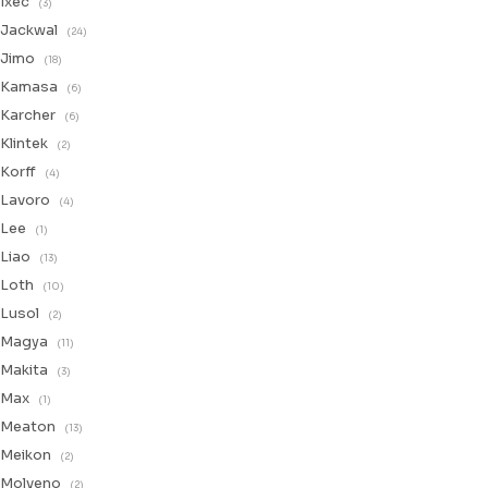
Ixec
(3)
Jackwal
(24)
Jimo
(18)
Kamasa
(6)
Karcher
(6)
Klintek
(2)
Korff
(4)
Lavoro
(4)
Lee
(1)
Liao
(13)
Loth
(10)
Lusol
(2)
Magya
(11)
Makita
(3)
Max
(1)
Meaton
(13)
Meikon
(2)
Molveno
(2)