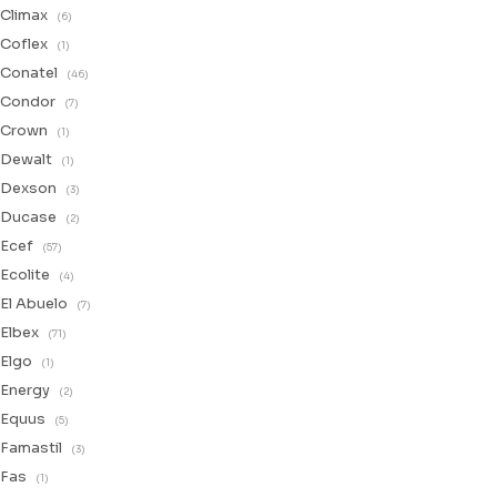
Climax
(6)
Coflex
(1)
Conatel
(46)
Condor
(7)
Crown
(1)
Dewalt
(1)
Dexson
(3)
Ducase
(2)
Ecef
(57)
Ecolite
(4)
El Abuelo
(7)
Elbex
(71)
Elgo
(1)
Energy
(2)
Equus
(5)
Famastil
(3)
Fas
(1)