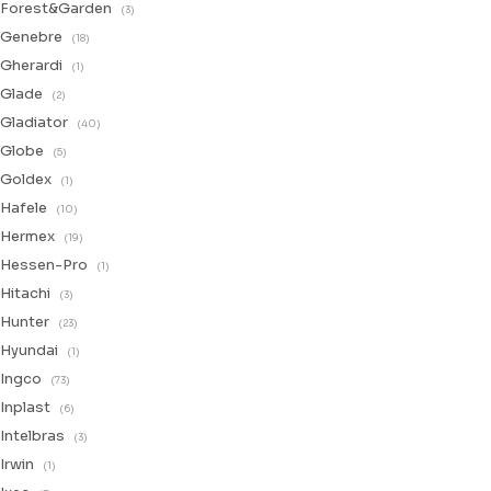
Forest&Garden
(3)
Genebre
(18)
Gherardi
(1)
Glade
(2)
Gladiator
(40)
Globe
(5)
Goldex
(1)
Hafele
(10)
Hermex
(19)
Hessen-Pro
(1)
Hitachi
(3)
Hunter
(23)
Hyundai
(1)
Ingco
(73)
Inplast
(6)
Intelbras
(3)
Irwin
(1)