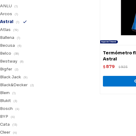
ANLU
(1)
Arcos
(1)
Astral
(1)
Atlas
(19)
Ballena
(1)
Becusa
(6)
Termómetro fl
Belco
(38)
Astral
Bestway
(8)
879
$
925
$
Bigfer
(2)
Black Jack
(9)
Black&Decker
(2)
Blem
(1)
Blukit
(3)
Bosch
(4)
BYP
(4)
Cata
(13)
Cleer
(4)