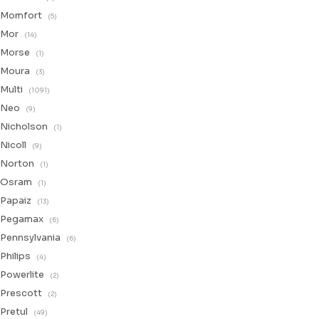
Momfort
(5)
Mor
(14)
Morse
(1)
Moura
(3)
Multi
(1091)
Neo
(9)
Nicholson
(1)
Nicoll
(9)
Norton
(1)
Osram
(1)
Papaiz
(13)
Pegamax
(6)
Pennsylvania
(6)
Philips
(4)
Powerlite
(2)
Prescott
(2)
Pretul
(49)