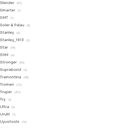
Slender
(97)
Smarter
(1)
SMT
(1)
Soler & Palau
(5)
Stanley
(4)
Stanley_1913
(2)
Star
(16)
Stihl
(4)
Stronger
(54)
Suprabond
(2)
Tramontina
(36)
Tromen
(10)
Truper
(271)
Try
(2)
Ultra
(3)
Urulit
(1)
Uyustools
(12)