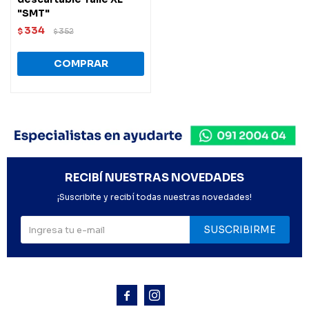
"SMT"
334
$
352
$
RECIBÍ NUESTRAS NOVEDADES
¡Suscribite y recibí todas nuestras novedades!
SUSCRIBIRME


