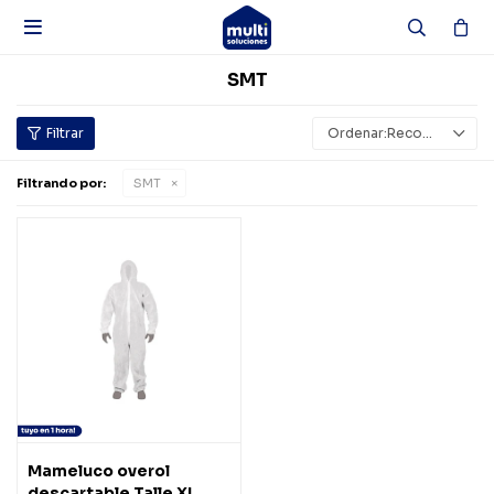

SMT
Recomendados
Filtrando por:
SMT
Mameluco overol
descartable Talle XL