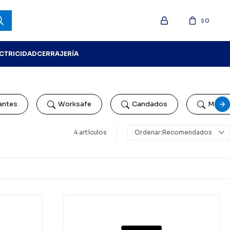
0
$
ECTRICIDAD
CERRAJERÍA
antes
Worksafe
Candados
Mech
4 artículos
Recomendados