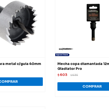
ara metal c/guia 40mm
Mecha copa diamantada 1
Gladiator Pro
603
$
635
$