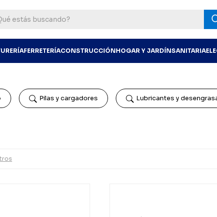
TURERÍA
FERRETERÍA
CONSTRUCCIÓN
HOGAR Y JARDÍN
SANITARIA
EL
o
Pilas y cargadores
Lubricantes y desengras
ltros