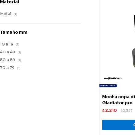
Material
Metal
(1)
Tamaño mm
10 a 19
(1)
40 a 49
(1)
50 a 59
(1)
70 a 79
(1)
Mecha copa d
Gladiator pro
2.210
$
2.327
$