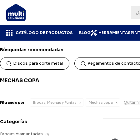
CATÁLOGO DE PRODUCTOS
BLOG
HERRAMIENTAS
PIN
Búsquedas recomendadas
Discos para corte metal
Pegamentos de contact
MECHAS COPA
Quitar fi
Filtrando por:
Brocas, Mechas y Puntas
Mechas copa
Categorías
Brocas diamantadas
(1)