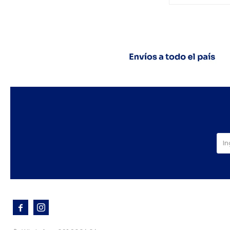


