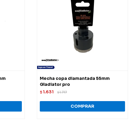
2mm
Mecha copa diamantada 55mm
Gladiator pro
1.631
$
1.717
$