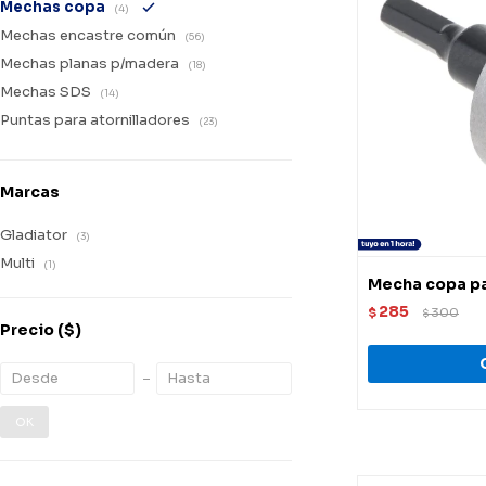
Mechas copa
(4)
Mechas encastre común
(56)
Mechas planas p/madera
(18)
Mechas SDS
(14)
Puntas para atornilladores
(23)
Marcas
Gladiator
(3)
Multi
(1)
Mecha copa p
285
$
300
$
Precio
($)
OK