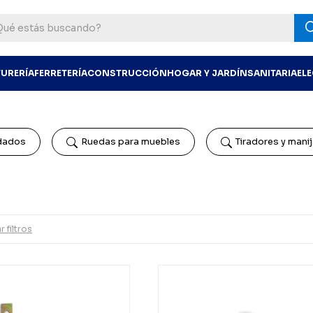
TURERÍA
FERRETERÍA
CONSTRUCCIÓN
HOGAR Y JARDÍN
SANITARIA
EL
dados
Ruedas para muebles
Tiradores y mani
r filtros