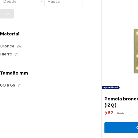
OK
Material
Bronce
(5)
Hierro
(1)
Tamaño mm
80 a 89
(1)
Pomela bronce
(IZQ)
62
$
65
$