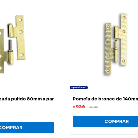
ada pulido 80mm x par
Pomela de bronce de 140mm
936
$
985
$