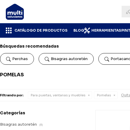
CATÁLOGO DE PRODUCTOS
BLOG
HERRAMIENTAS
PIN
Búsquedas recomendadas
Perchas
Bisagras autoretén
Portacan
POMELAS
Quita
Filtrando por:
Para puertas, ventanas y muebles
Pomelas
Categorías
Bisagras autoretén
(8)