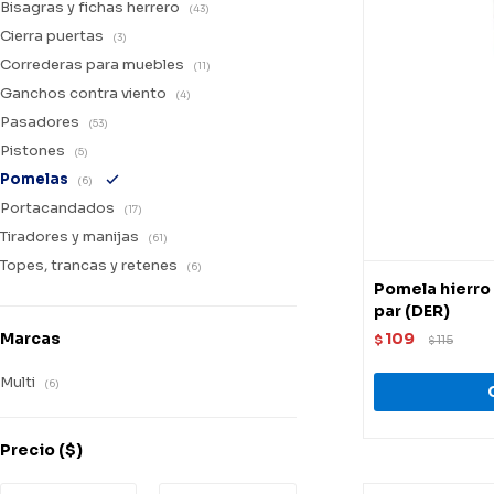
Bisagras y fichas herrero
(43)
Cierra puertas
(3)
Correderas para muebles
(11)
Ganchos contra viento
(4)
Pasadores
(53)
Pistones
(5)
Pomelas
(6)
Portacandados
(17)
Tiradores y manijas
(61)
Topes, trancas y retenes
(6)
Pomela hierro
par (DER)
Marcas
109
$
115
$
Multi
(6)
Precio
($)