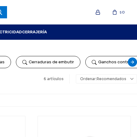
0
$
ECTRICIDAD
CERRAJERÍA
jas
Cerraduras de embutir
Ganchos contra vi
6 artículos
Recomendados