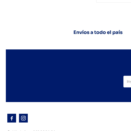


