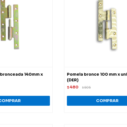
 bronceada 140mm x
Pomela bronce 100 mm x un
(DER)
480
$
505
$