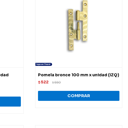
idad
Pomela bronce 100 mm x unidad (IZQ)
522
$
550
$