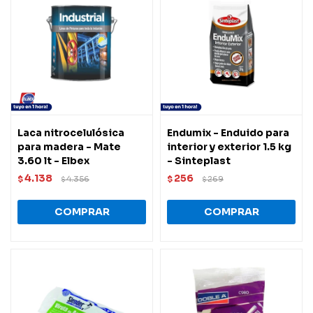
Laca nitrocelulósica
Endumix - Enduido para
para madera - Mate
interior y exterior 1.5 kg
3.60 lt - Elbex
- Sinteplast
4.138
256
$
4.356
$
269
$
$