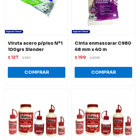
Viruta acero p/piso Nº1
Cinta enmascarar C980
100grs Slender
48 mm x 40 m
127
199
$
134
$
209
$
$