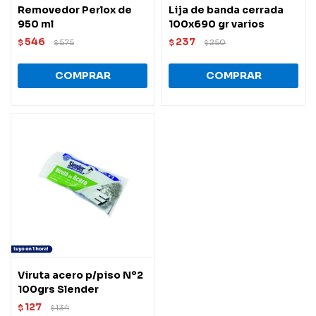
Removedor Perlox de
Lija de banda cerrada
950 ml
100x690 gr varios
546
237
$
575
$
250
$
$
Viruta acero p/piso Nº2
100grs Slender
127
$
134
$