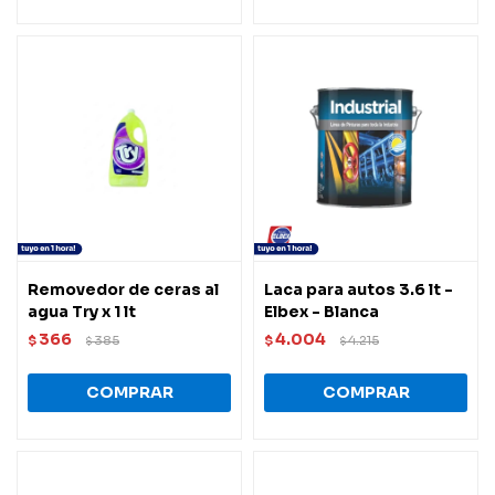
Removedor de ceras al
Laca para autos 3.6 lt -
agua Try x 1 lt
Elbex - Blanca
366
4.004
$
385
$
4.215
$
$