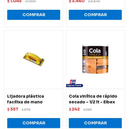
1.045
3.460
$
1.100
$
3.642
$
$
Lijadora plástica
Cola vinílica de rápido
facilixa de mano
secado - 1/2 lt - Elbex
357
242
$
376
$
255
$
$