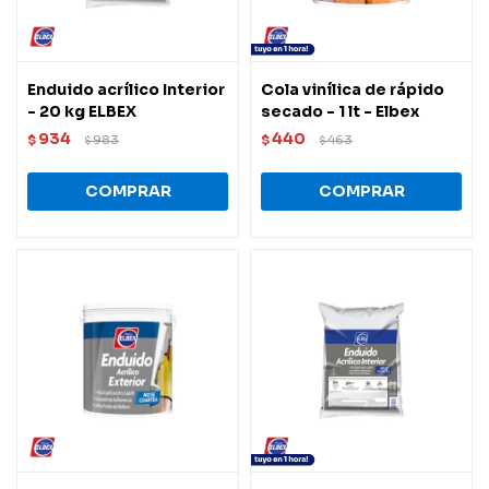
Enduido acrílico Interior
Cola vinílica de rápido
- 20 kg ELBEX
secado - 1 lt - Elbex
934
440
$
983
$
463
$
$