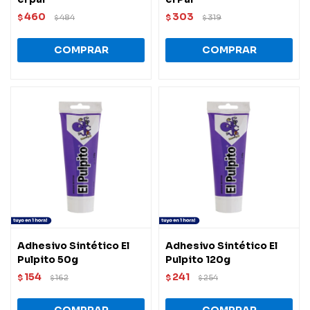
460
303
$
484
$
319
$
$
Adhesivo Sintético El
Adhesivo Sintético El
Pulpito 50g
Pulpito 120g
154
241
$
162
$
254
$
$