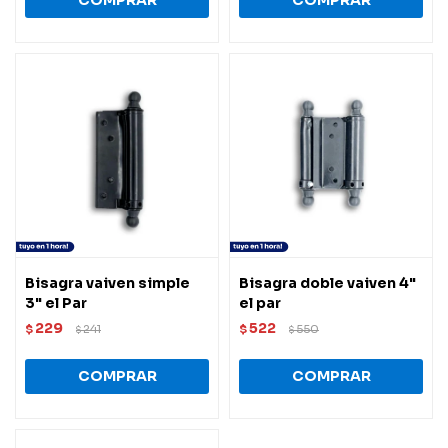
Bisagra vaiven simple
Bisagra doble vaiven 4"
3" el Par
el par
229
522
$
241
$
550
$
$