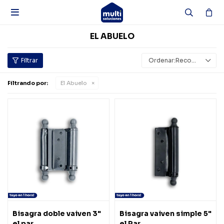

EL ABUELO
Recomendados
Filtrando por:
El Abuelo
Bisagra doble vaiven 3"
Bisagra vaiven simple 5"
el par
el Par