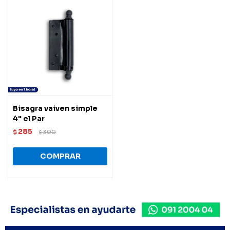
Bisagra vaiven simple
4" el Par
285
$
300
$