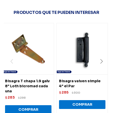
PRODUCTOS QUE TE PUEDEN INTERESAR
Bisagra T chapa 1.9 galv
Bisagra vaiven simple
8" Loth bicromad cada
4" el Par
una
285
$
300
$
283
$
298
$