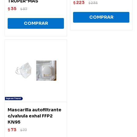
TRUPER"MAS
223
$
235
$
35
$
37
$
Mascarilla autofiltrante
c/valvula exhal FFP2
KN95
73
$
77
$