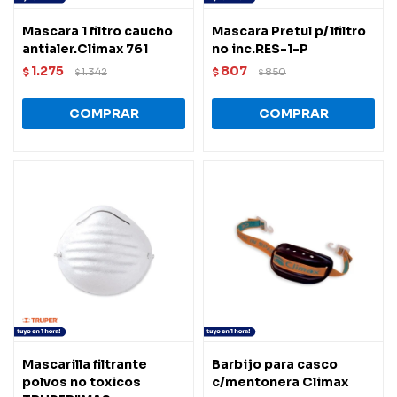
Mascara 1 filtro caucho
Mascara Pretul p/1filtro
antialer.Climax 761
no inc.RES-1-P
1.275
807
$
1.342
$
850
$
$
Mascarilla filtrante
Barbijo para casco
polvos no toxicos
c/mentonera Climax