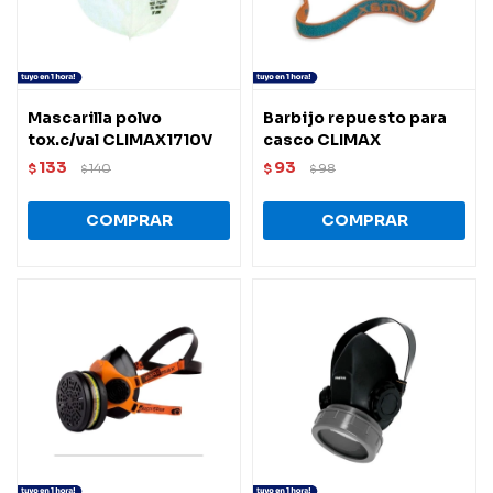
Mascarilla polvo
Barbijo repuesto para
tox.c/val CLIMAX1710V
casco CLIMAX
133
93
$
140
$
98
$
$