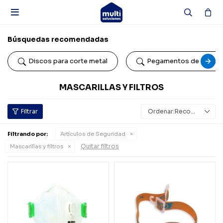

Búsquedas recomendadas
Discos para corte metal
Pegamentos de conta
MASCARILLAS Y FILTROS
Recomendados
Filtrando por:
Artículos de Seguridad
Quitar filtros
Mascarillas y filtros