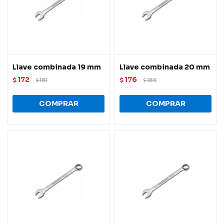
Llave combinada 19 mm
Llave combinada 20 mm
172
176
$
181
$
185
$
$