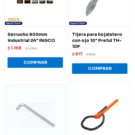
Serrucho 600mm
Tijera para hojalatero
industrial 24" INGCO
con ojo 10" Pretul TH-
10P
1.168
$
1.230
$
917
$
965
$