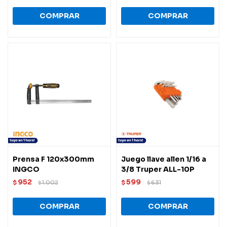
Prensa F 120x300mm
Juego llave allen 1/16 a
INGCO
3/8 Truper ALL-10P
952
599
$
1.002
$
631
$
$