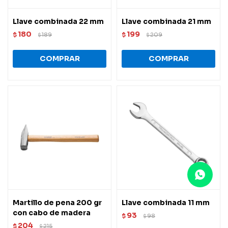
Llave combinada 22 mm
Llave combinada 21 mm
180
199
$
189
$
209
$
$
Martillo de pena 200 gr
Llave combinada 11 mm
con cabo de madera
93
$
98
$
204
$
215
$