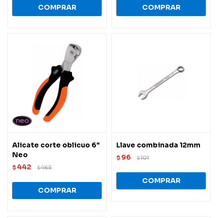
Alicate corte oblicuo 6"
Llave combinada 12mm
Neo
96
$
101
$
442
$
465
$