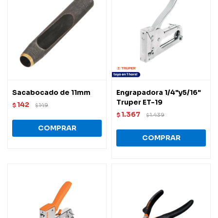
Sacabocado de 11mm
Engrapadora 1/4"y5/16"
Truper ET-19
142
$
149
$
1.367
$
1.439
$