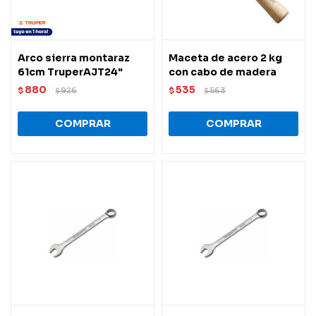
Arco sierra montaraz
Maceta de acero 2 kg
61cm TruperAJT24"
con cabo de madera
880
535
$
926
$
563
$
$