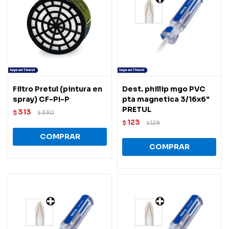
Filtro Pretul (pintura en
Dest. phillip mgo PVC
spray) CF-PI-P
pta magnetica 3/16x6"
PRETUL
313
$
330
$
123
$
129
$