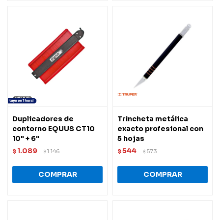
Duplicadores de
Trincheta metálica
contorno EQUUS CT10
exacto profesional con
10" + 6"
5 hojas
1.089
544
$
1.146
$
573
$
$