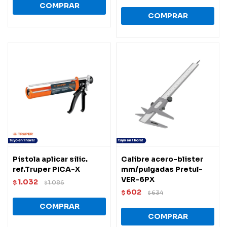
Pistola aplicar silic.
Calibre acero-blister
ref.Truper PICA-X
mm/pulgadas Pretul-
VER-6PX
1.032
$
1.086
$
602
$
634
$