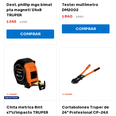
Dest. phillip mgo bimat
Tester multímetro
pta magneti 1/4x8
DM2002
TRUPER
840
$
884
$
245
$
258
$
Cinta metrica 8mt
Cortabulones Truper de
x1"c/impacto TRUPER
24" Profesional CP-24X