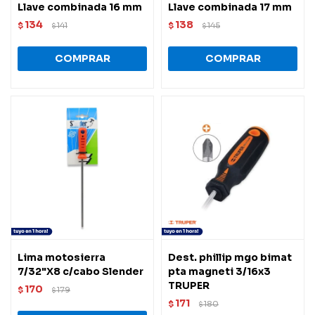
Llave combinada 16 mm
Llave combinada 17 mm
134
138
$
141
$
145
$
$
Lima motosierra
Dest. phillip mgo bimat
7/32"X8 c/cabo Slender
pta magneti 3/16x3
TRUPER
170
$
179
$
171
$
180
$