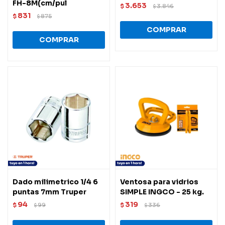
FH-8M(cm/pul
3.653
$
3.846
$
831
$
875
$
Dado milimetrico 1/4 6
Ventosa para vidrios
puntas 7mm Truper
SIMPLE INGCO - 25 kg.
94
319
$
99
$
336
$
$