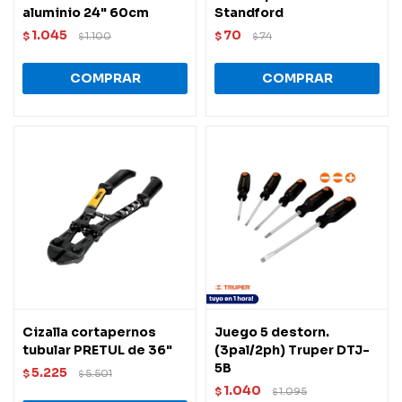
aluminio 24" 60cm
Standford
1.045
70
$
1.100
$
74
$
$
Cizalla cortapernos
Juego 5 destorn.
tubular PRETUL de 36"
(3pal/2ph) Truper DTJ-
5B
5.225
$
5.501
$
1.040
$
1.095
$