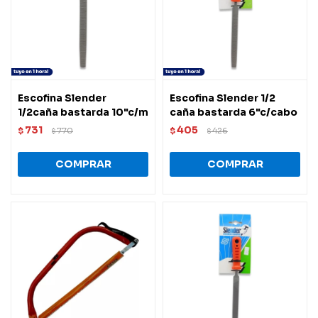
Escofina Slender
Escofina Slender 1/2
1/2caña bastarda 10"c/m
caña bastarda 6"c/cabo
731
405
$
770
$
426
$
$