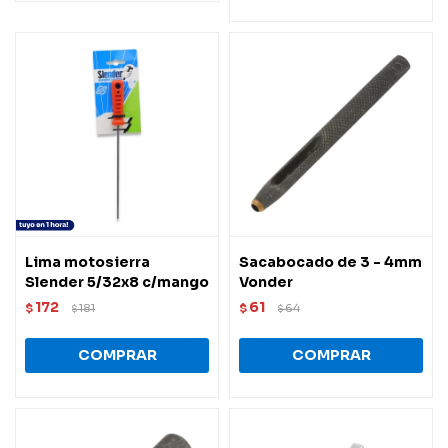
Lima motosierra
Sacabocado de 3 - 4mm
Slender 5/32x8 c/mango
Vonder
172
61
$
181
$
64
$
$