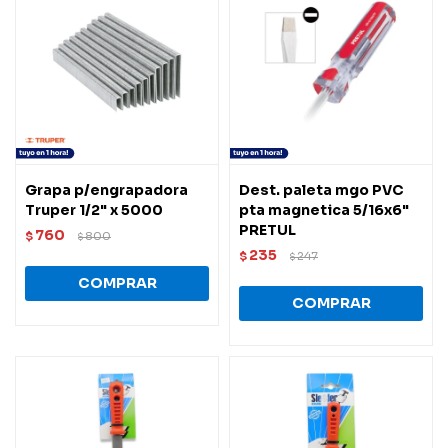
Grapa p/engrapadora
Dest. paleta mgo PVC
Truper 1/2" x 5000
pta magnetica 5/16x6"
PRETUL
760
$
800
$
235
$
247
$