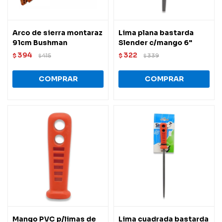
Arco de sierra montaraz
Lima plana bastarda
91cm Bushman
Slender c/mango 6"
394
322
$
415
$
339
$
$
Mango PVC p/limas de
Lima cuadrada bastarda