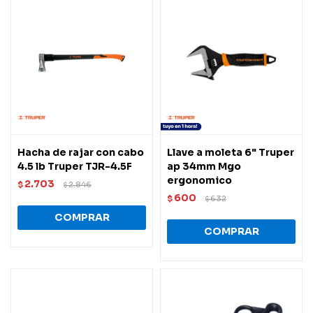
Hacha de rajar con cabo
Llave a moleta 6" Truper
4.5 lb Truper TJR-4.5F
ap 34mm Mgo
ergonomico
2.703
$
2.846
$
600
$
632
$