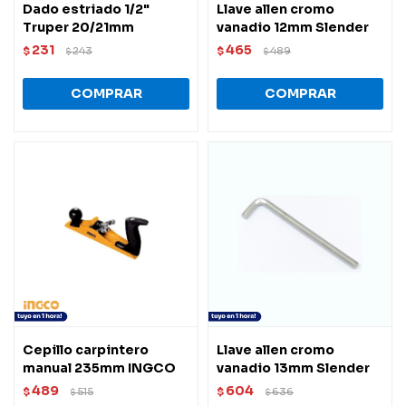
Dado estriado 1/2"
Llave allen cromo
Truper 20/21mm
vanadio 12mm Slender
231
465
$
243
$
489
$
$
Cepillo carpintero
Llave allen cromo
manual 235mm INGCO
vanadio 13mm Slender
489
604
$
515
$
636
$
$