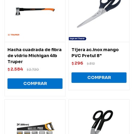
Hacha cuadrada de fibra
Tijera ac.inox mango
de vidrio Michigan 4lb
PVC Pretul 8"
Truper
296
$
312
$
2.584
$
2.720
$