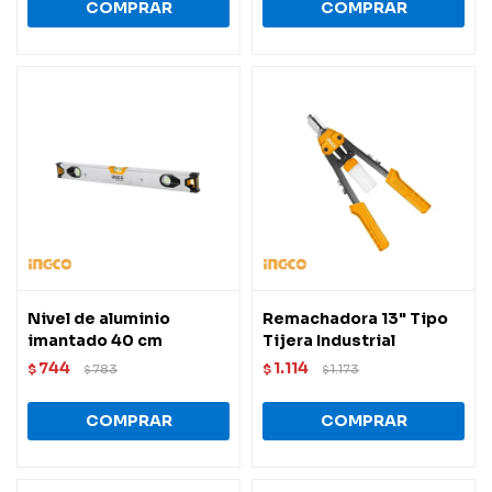
Nivel de aluminio
Remachadora 13" Tipo
imantado 40 cm
Tijera Industrial
744
1.114
$
783
$
1.173
$
$