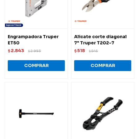
Engrampadora Truper
Alicate corte diagonal
ET50
7" Truper T202-7
2.843
518
$
2.993
$
545
$
$