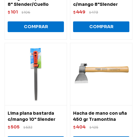
8" Slender/Cuello
c/mango 8"Slender
101
449
$
106
$
473
$
$
Lima plana bastarda
Hacha de mano con uña
c/mango 10" Slender
450 gr Tramontina
505
404
$
532
$
425
$
$