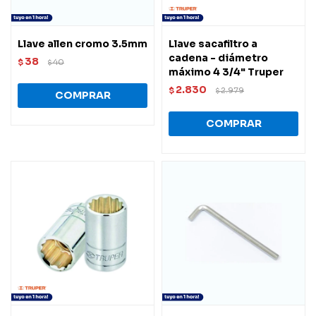
Llave allen cromo 3.5mm
Llave sacafiltro a
cadena - diámetro
38
$
40
$
máximo 4 3/4" Truper
2.830
$
2.979
$