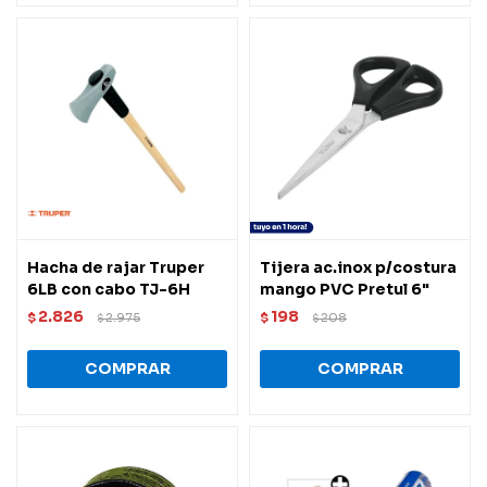
Hacha de rajar Truper
Tijera ac.inox p/costura
6LB con cabo TJ-6H
mango PVC Pretul 6"
2.826
198
$
2.975
$
208
$
$