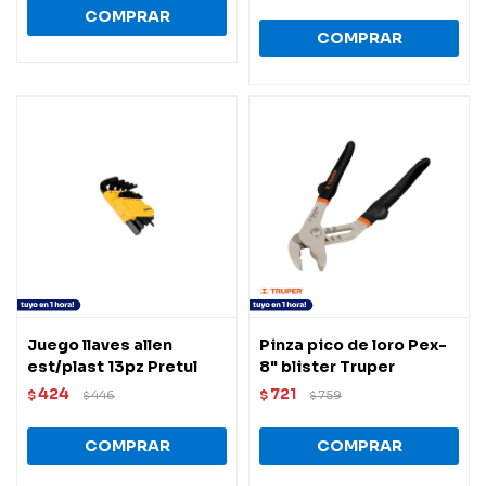
Juego llaves allen
Pinza pico de loro Pex-
est/plast 13pz Pretul
8" blister Truper
424
721
$
446
$
759
$
$