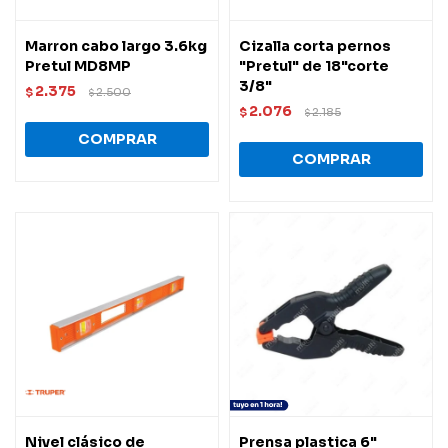
Marron cabo largo 3.6kg
Cizalla corta pernos
Pretul MD8MP
"Pretul" de 18"corte
3/8"
2.375
$
2.500
$
2.076
$
2.185
$
Nivel clásico de
Prensa plastica 6"