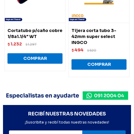
Cortatubo p/caño cobre
Tijera corta tubo 3-
1/8a1.1/4" WT
42mm super select
INGCO
1.232
$
1.297
$
494
$
520
$
RECIBÍ NUESTRAS NOVEDADES
¡Suscribite y recibí todas nuestras novedades!