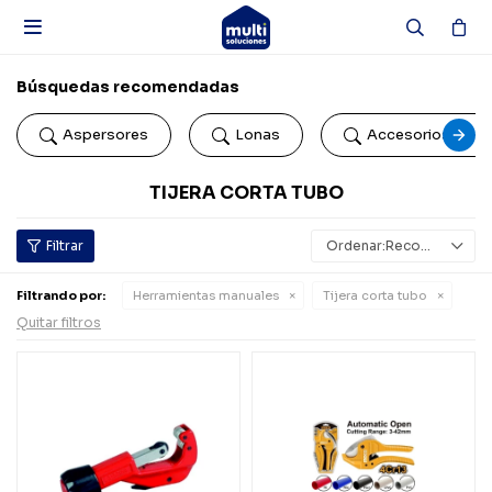

Búsquedas recomendadas
Aspersores
Lonas
Accesorios de b
TIJERA CORTA TUBO
Recomendados
Filtrando por:
Herramientas manuales
Tijera corta tubo
Quitar filtros