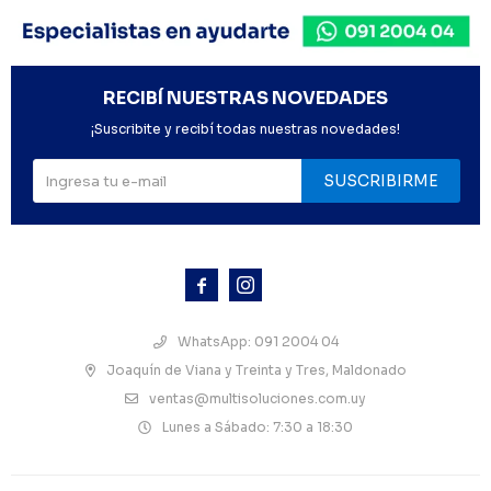
RECIBÍ NUESTRAS NOVEDADES
¡Suscribite y recibí todas nuestras novedades!
SUSCRIBIRME



WhatsApp: 091 2004 04
Joaquín de Viana y Treinta y Tres, Maldonado
ventas@multisoluciones.com.uy
Lunes a Sábado: 7:30 a 18:30