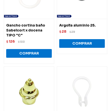
Gancho cortina baño
Argolla aluminio 25.
Sabelcort x docena
28
$
29
$
TIPO "C"
126
$
133
$