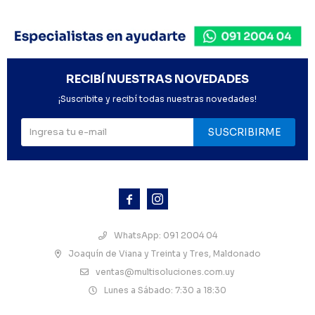
RECIBÍ NUESTRAS NOVEDADES
¡Suscribite y recibí todas nuestras novedades!
SUSCRIBIRME



WhatsApp: 091 2004 04
Joaquín de Viana y Treinta y Tres, Maldonado
ventas@multisoluciones.com.uy
Lunes a Sábado: 7:30 a 18:30