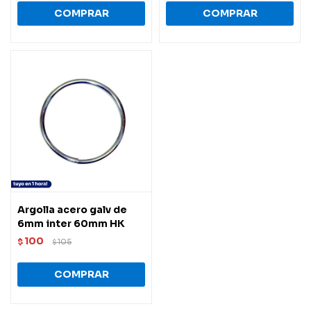
Argolla acero galv de
6mm inter 60mm HK
100
$
105
$