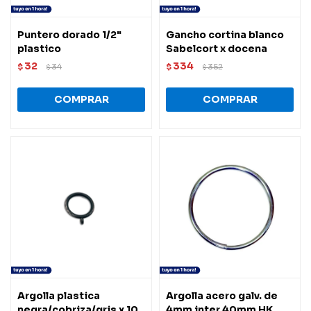
Puntero dorado 1/2"
Gancho cortina blanco
plastico
Sabelcort x docena
32
334
$
34
$
352
$
$
Argolla plastica
Argolla acero galv. de
negra/cobriza/gris x 10
4mm inter 40mm HK