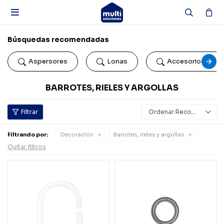

Búsquedas recomendadas
Aspersores
Lonas
Accesorios de b
BARROTES, RIELES Y ARGOLLAS
Recomendados
Filtrando por:
Decoración
Barrotes, rieles y argollas
Quitar filtros