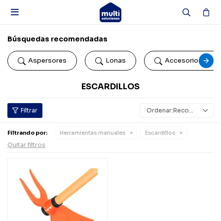

Búsquedas recomendadas
Aspersores
Lonas
Accesorios de b
ESCARDILLOS
Recomendados
Filtrando por:
Herramientas manuales
Escardillos
Quitar filtros