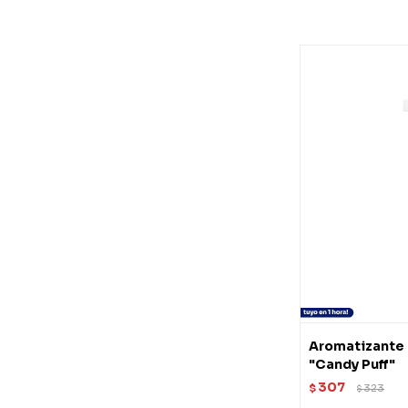
Aromatizante 
"Candy Puff"
307
$
323
$