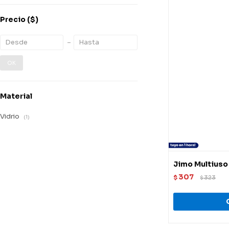
Precio
($)
OK
Material
Vidrio
(1)
Jimo Multiuso
307
$
323
$