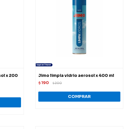
ol x 200
Jimo limpia vidrio aerosol x 400 ml
190
$
200
$