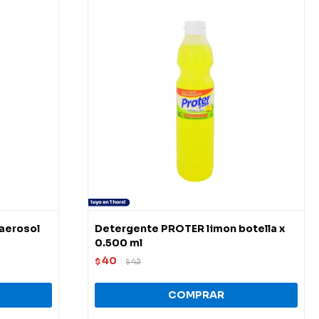
 aerosol
Detergente PROTER limon botella x
0.500 ml
40
$
42
$