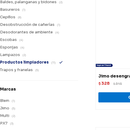
Baldes, palanganas y bidones
(2)
Basureros
(1)
Cepillos
(8)
Desobstrucción de cañerías
(1)
Desodorantes de ambiente
(4)
Escobas
(4)
Esponjas
(4)
Lampazos
(2)
Productos limpiadores
(11)
Trapos y franelas
(5)
Jimo desengra
328
$
345
$
Marcas
Blem
(1)
Jimo
(5)
Multi
(2)
PX7
(3)