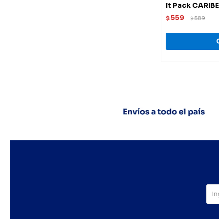
lt Pack CARIBE
559
$
589
$