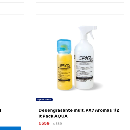
l
Desengrasante mult. PX7 Aromas 1/2
lt Pack AQUA
559
$
589
$