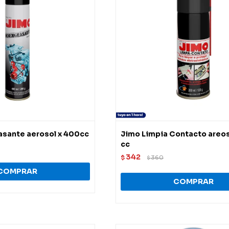
sante aerosol x 400cc
Jimo Limpia Contacto areos
cc
342
$
360
$