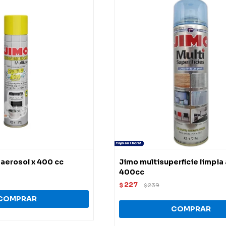
 aerosol x 400 cc
Jimo multisuperficie limpia
400cc
227
$
239
$