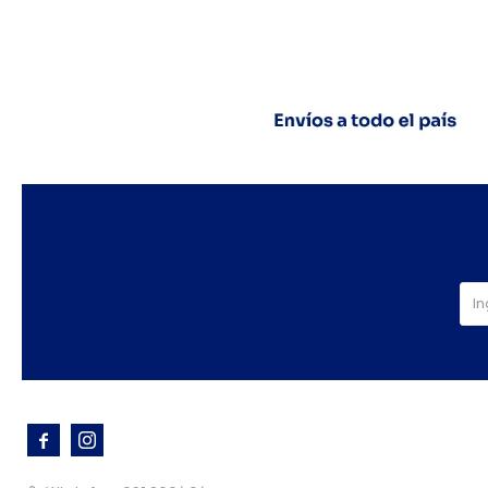


