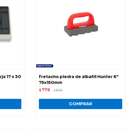
ja 17 x 30
Fretacho piedra de albañil Hunter 6"
75x150mm
779
$
820
$