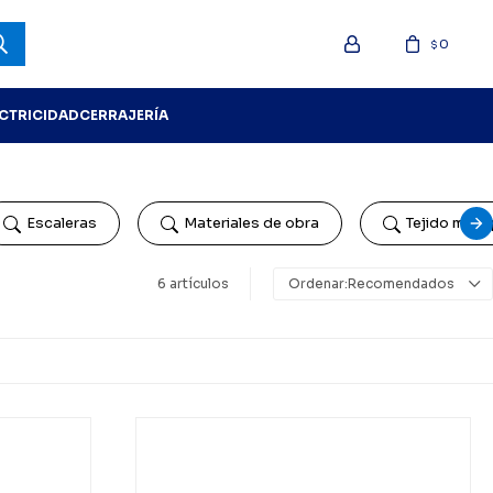
0
$
ECTRICIDAD
CERRAJERÍA
Escaleras
Materiales de obra
Tejido mosq
6 artículos
Recomendados