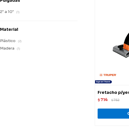
Pulgadas
2" a 10"
(1)
Material
Plástico
(2)
Madera
(1)
Fretacho p/ye
714
$
752
$