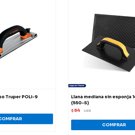
so Truper POLI-9
Llana mediana sin esponja 
(550-S)
84
$
88
$