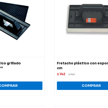
ico grillado
Fretacho plástico con espon
**
cm
142
$
150
$