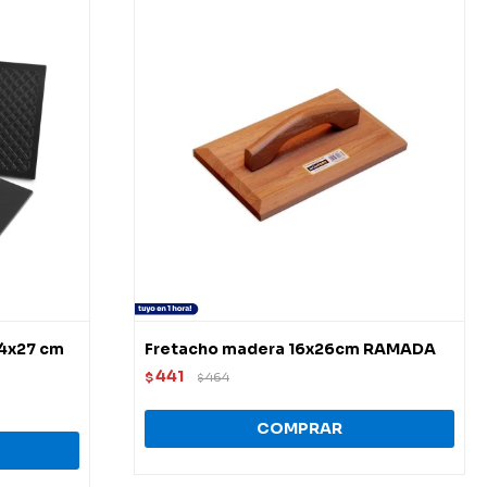
14x27 cm
Fretacho madera 16x26cm RAMADA
441
$
464
$