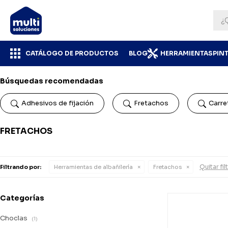
CATÁLOGO DE PRODUCTOS
BLOG
HERRAMIENTAS
PIN
Búsquedas recomendadas
Adhesivos de fijación
Fretachos
Carret
FRETACHOS
Quitar fil
Filtrando por:
Herramientas de albañilería
Fretachos
Categorías
Choclas
(1)