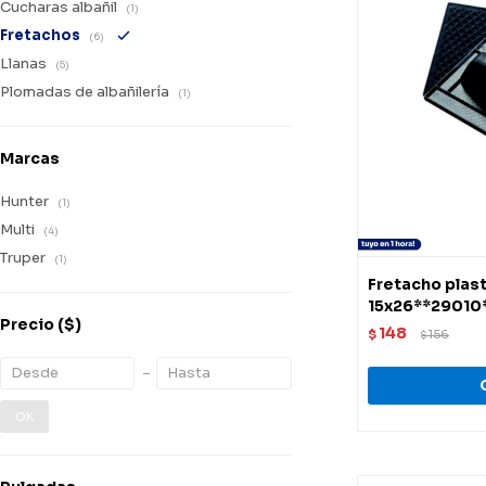
Cucharas albañil
(1)
Fretachos
(6)
Llanas
(5)
Plomadas de albañilería
(1)
Marcas
Hunter
(1)
Multi
(4)
Truper
(1)
Fretacho plast
15x26**29010
Precio
($)
148
$
156
$
OK