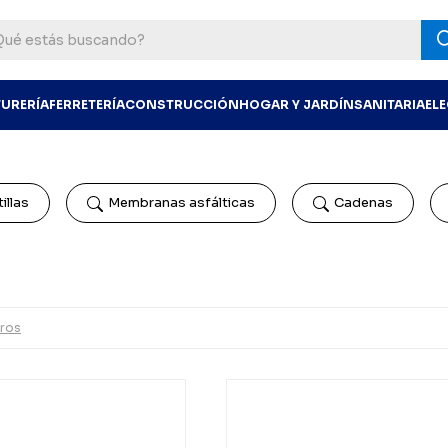
TURERÍA
FERRETERÍA
CONSTRUCCIÓN
HOGAR Y JARDÍN
SANITARIA
EL
illas
Membranas asfálticas
Cadenas
tros