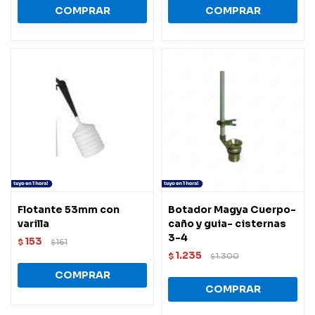
Flotante 53mm con
Botador Magya Cuerpo-
varilla
caño y guia- cisternas
3-4
153
$
161
$
1.235
$
1.300
$