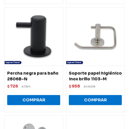
Percha negra para baño
Soporte papel higiénico
2806B-N
inox brillo 1103-M
726
958
$
764
$
1.009
$
$