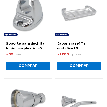
Soporte para duchita
Jabonera rejilla
higiénica plástico S
metálica FB
80
1.268
$
84
$
1.335
$
$