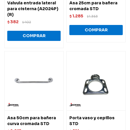
Valvula entrada lateral
Asa 25cm para bañera
para cisterna (A2024P)
cromada STD
(R)
1.285
$
1.353
$
382
$
402
$
Asa 50cm para bañera
Porta vaso y cepillos
curva cromada STD
STD