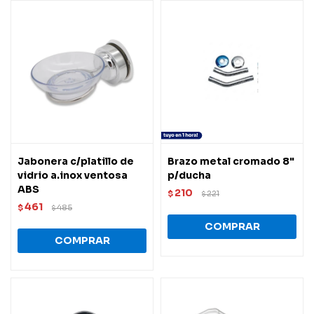
Jabonera c/platillo de
Brazo metal cromado 8"
vidrio a.inox ventosa
p/ducha
ABS
210
$
221
$
461
$
485
$