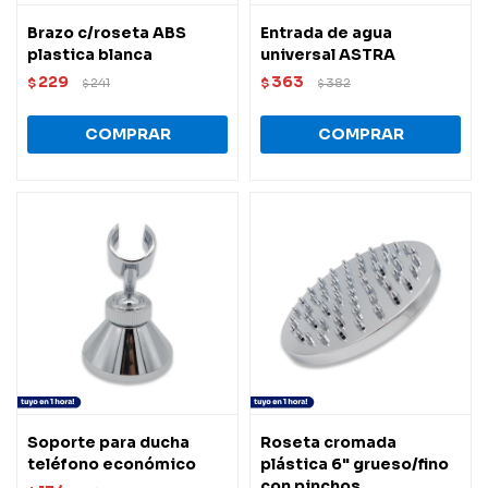
Brazo c/roseta ABS
Entrada de agua
plastica blanca
universal ASTRA
229
363
$
241
$
382
$
$
Soporte para ducha
Roseta cromada
teléfono económico
plástica 6" grueso/fino
con pinchos