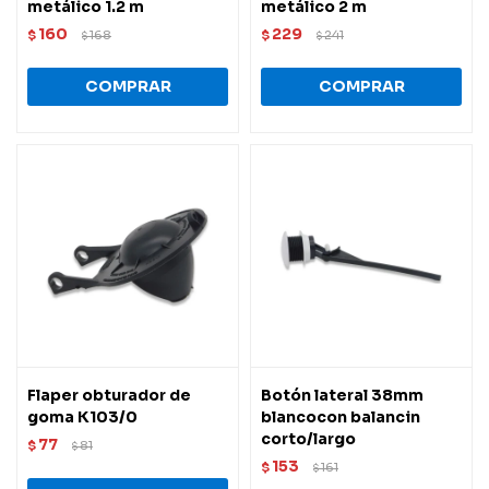
metálico 1.2 m
metálico 2 m
160
229
$
168
$
241
$
$
Flaper obturador de
Botón lateral 38mm
goma K103/0
blancocon balancin
corto/largo
77
$
81
$
153
$
161
$