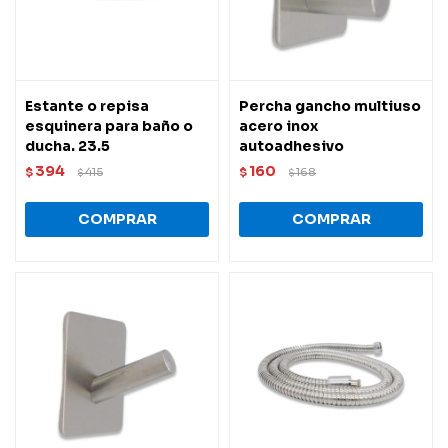
Estante o repisa
Percha gancho multiuso
esquinera para baño o
acero inox
ducha. 23.5
autoadhesivo
394
160
$
415
$
168
$
$