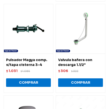
Pulsador Magya comp.
Valvula bañera con
s/tapa cisterna 3-4
descarga 1.1/2"
1.031
306
$
1.085
$
322
$
$