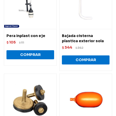
Pera Inplast con eje
Bajada cisterna
plastica exterior sola
105
$
111
$
344
$
362
$