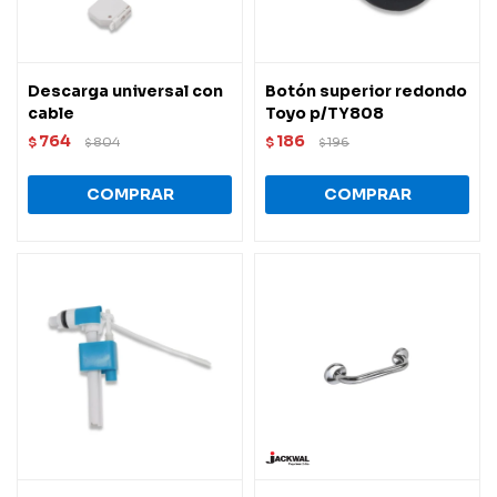
Descarga universal con
Botón superior redondo
cable
Toyo p/TY808
764
186
$
804
$
196
$
$