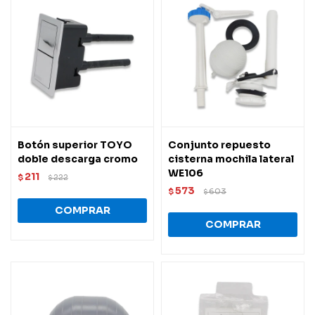
Botón superior TOYO
Conjunto repuesto
doble descarga cromo
cisterna mochila lateral
WE106
211
$
222
$
573
$
603
$