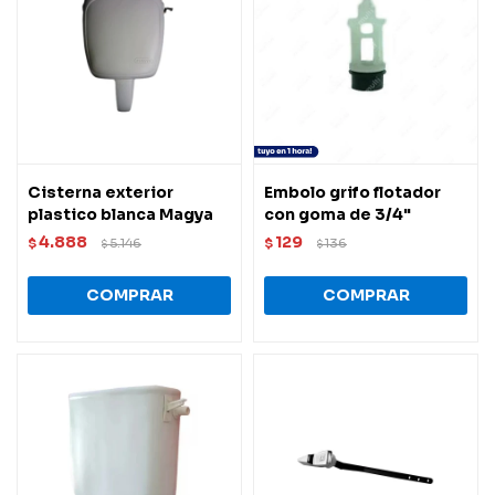
Cisterna exterior
Embolo grifo flotador
plastico blanca Magya
con goma de 3/4"
4.888
129
$
5.146
$
136
$
$