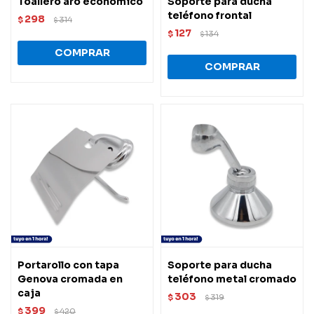
Toallero aro económico
Soporte para ducha
teléfono frontal
298
$
314
$
127
$
134
$
Portarollo con tapa
Soporte para ducha
Genova cromada en
teléfono metal cromado
caja
303
$
319
$
399
$
420
$