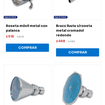
Roseta móvil metal con
Brazo lluvia c/roseta
palanca
metal cromadol
redondo
516
$
543
$
458
$
482
$