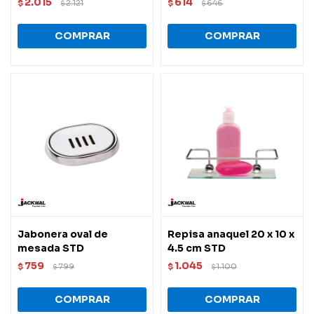
2.015
614
$
2.121
$
646
$
$
Jabonera oval de
Repisa anaquel 20 x 10 x
mesada STD
4.5 cm STD
759
1.045
$
799
$
1.100
$
$