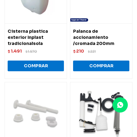
Cisterna plastica
Palanca de
exterior Inplast
accionamiento
tradicionalsola
/cromada 200mm
1.491
210
$
1.570
$
221
$
$