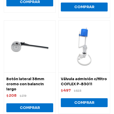
Botón lateral 38mm
Válvula admisión c/filtro
cromo con balancin
COFLEX P-B3011
largo
497
$
523
$
208
$
219
$