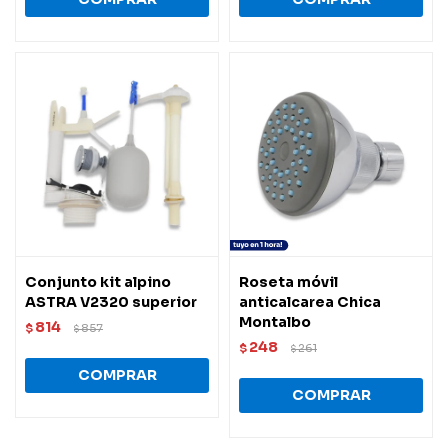
Conjunto kit alpino
Roseta móvil
ASTRA V2320 superior
anticalcarea Chica
Montalbo
814
$
857
$
248
$
261
$