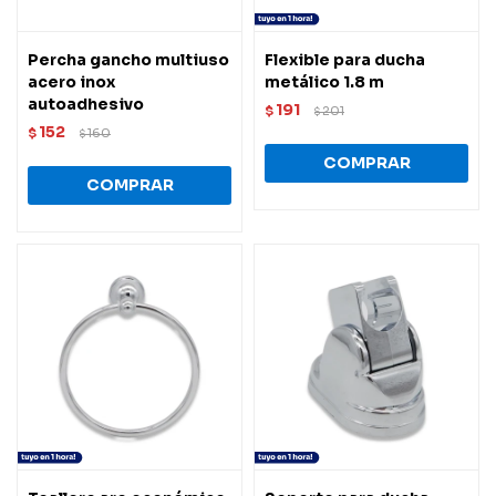
Percha gancho multiuso
Flexible para ducha
acero inox
metálico 1.8 m
autoadhesivo
191
$
201
$
152
$
160
$