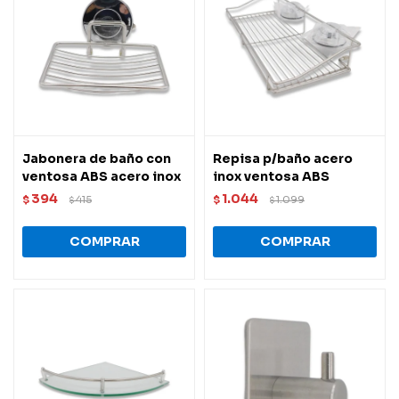
Jabonera de baño con
Repisa p/baño acero
ventosa ABS acero inox
inox ventosa ABS
394
1.044
$
415
$
1.099
$
$