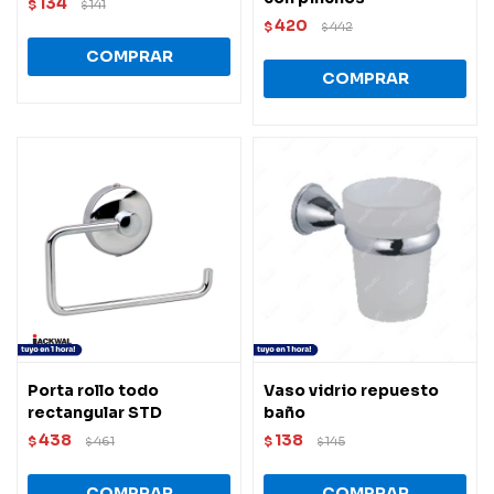
134
$
141
$
420
$
442
$
Porta rollo todo
Vaso vidrio repuesto
rectangular STD
baño
438
138
$
461
$
145
$
$