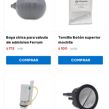
Boya chica para valvula
Tornillo Botón superior
de admision Ferrum
mochila
172
100
$
181
$
105
$
$