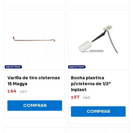
Varilla de tiro cisternas
Bocha plastica
15 Magya
p/cisterna de 1/2"
Inplast
64
$
67
$
57
$
60
$