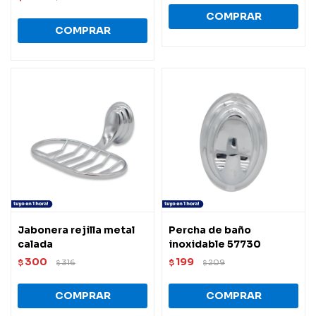
Jabonera rejilla metal
Percha de baño
calada
inoxidable 57730
300
199
$
316
$
209
$
$