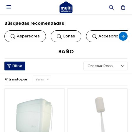

Búsquedas recomendadas
Aspersores
Lonas
Accesorios de b
BAÑO
Recomendados
Filtrando por:
Baño