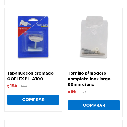
Tapahuecos cromado
Tornillo p/inodoro
COFLEX PL-A100
completo inox largo
88mm c/uno
134
$
141
$
56
$
59
$