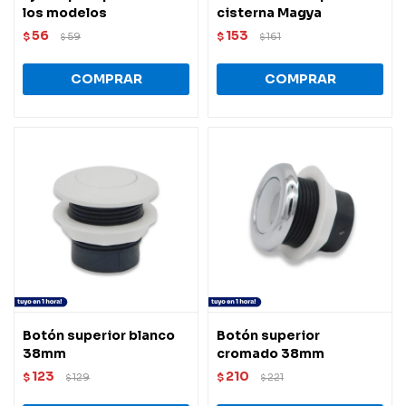
los modelos
cisterna Magya
56
153
$
59
$
161
$
$
Botón superior blanco
Botón superior
38mm
cromado 38mm
123
210
$
129
$
221
$
$