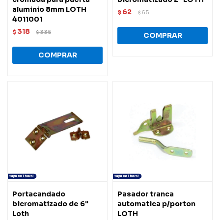
aluminio 8mm LOTH
62
$
65
$
4011001
318
$
335
$
Portacandado
Pasador tranca
bicromatizado de 6"
automatica p/porton
Loth
LOTH