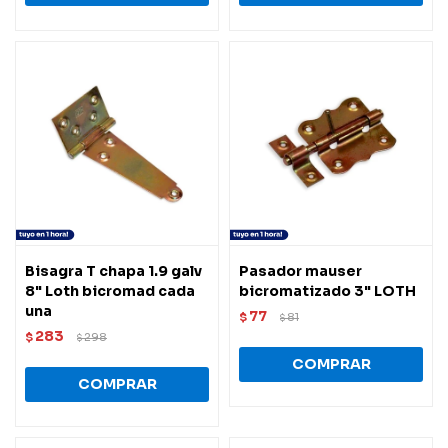
Bisagra T chapa 1.9 galv
Pasador mauser
8" Loth bicromad cada
bicromatizado 3" LOTH
una
77
$
81
$
283
$
298
$