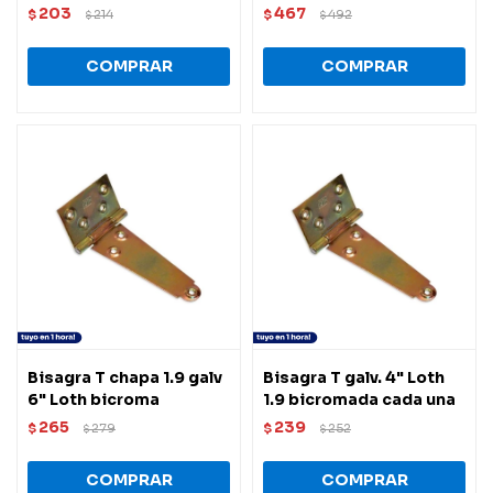
203
467
$
214
$
492
$
$
Bisagra T chapa 1.9 galv
Bisagra T galv. 4" Loth
6" Loth bicroma
1.9 bicromada cada una
265
239
$
279
$
252
$
$