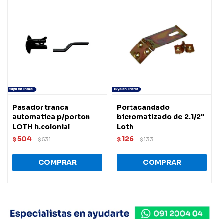
Pasador tranca
Portacandado
automatica p/porton
bicromatizado de 2.1/2"
LOTH h.colonial
Loth
504
126
$
531
$
133
$
$