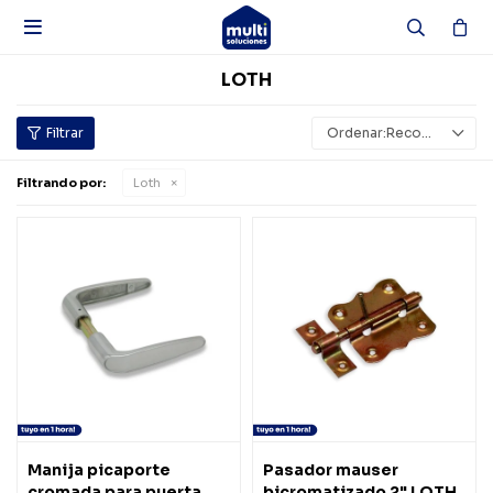

LOTH
Recomendados
Filtrando por:
Loth
Manija picaporte
Pasador mauser
cromada para puerta
bicromatizado 2" LOTH