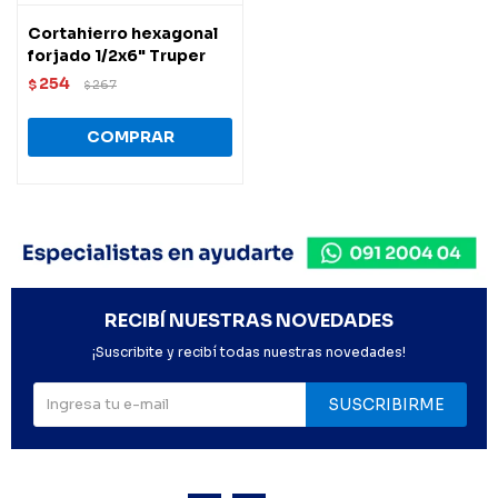
Cortahierro hexagonal
forjado 1/2x6" Truper
254
$
267
$
RECIBÍ NUESTRAS NOVEDADES
¡Suscribite y recibí todas nuestras novedades!
SUSCRIBIRME