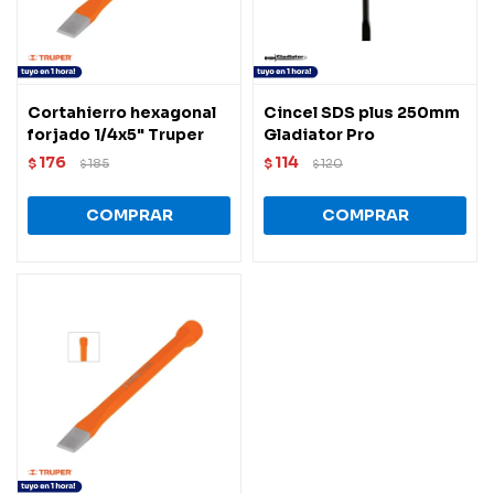
Cortahierro hexagonal
Cincel SDS plus 250mm
forjado 1/4x5" Truper
Gladiator Pro
176
114
$
185
$
120
$
$