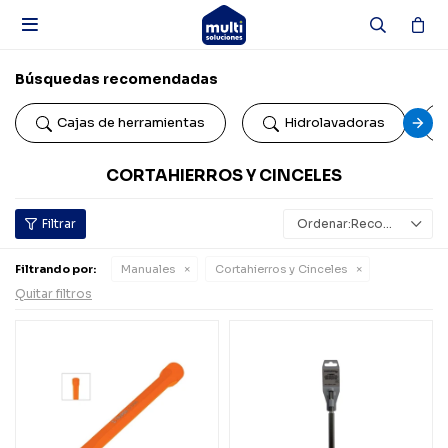

Búsquedas recomendadas
Cajas de herramientas
Hidrolavadoras
CORTAHIERROS Y CINCELES
Recomendados
Filtrando por:
Manuales
Cortahierros y Cinceles
Quitar filtros