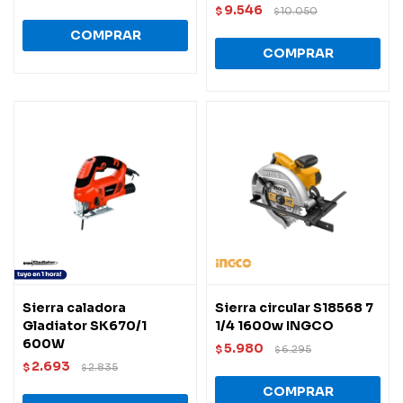
9.546
$
10.050
$
Sierra caladora
Sierra circular S18568 7
Gladiator SK670/1
1/4 1600w INGCO
600W
5.980
$
6.295
$
2.693
$
2.835
$