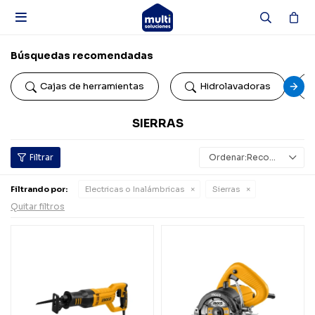

Búsquedas recomendadas
Cajas de herramientas
Hidrolavadoras
SIERRAS
Recomendados
Filtrando por:
Electricas o Inalámbricas
Sierras
Quitar filtros