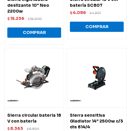
deslizante 10" Neo
batería SC807
2200w
4.086
$
4.301
$
15.236
$
16.040
$
Sierra circular bateria 18
Sierra sensitiva
V con batería
Gladiator 14" 2500w c/3
dis 814/4
8.363
$
8.804
$