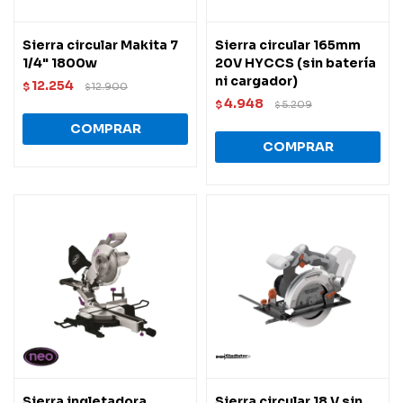
Sierra circular Makita 7
Sierra circular 165mm
1/4" 1800w
20V HYCCS (sin batería
ni cargador)
12.254
$
12.900
$
4.948
$
5.209
$
Sierra ingletadora
Sierra circular 18 V sin