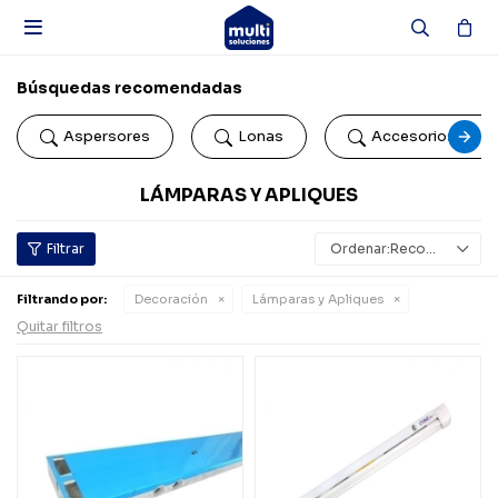

Búsquedas recomendadas
Aspersores
Lonas
Accesorios de b
LÁMPARAS Y APLIQUES
Recomendados
Filtrando por:
Decoración
Lámparas y Apliques
Quitar filtros