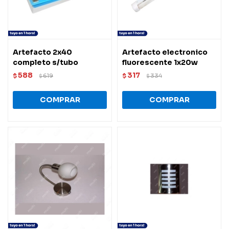
Artefacto 2x40
Artefacto electronico
completo s/tubo
fluorescente 1x20w
588
317
$
619
$
334
$
$