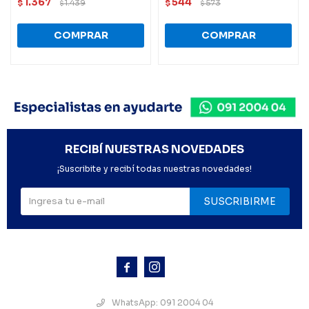
1.367
544
$
1.439
$
573
$
$
RECIBÍ NUESTRAS NOVEDADES
¡Suscribite y recibí todas nuestras novedades!
SUSCRIBIRME



WhatsApp: 091 2004 04