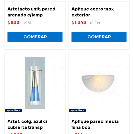
Artefacto unit. pared
Aplique acero inox
arenado c/lamp
exterior
932
1.343
$
981
$
1.414
$
$
Artef. colg. azul c/
Aplique pared media
cubierta transp
luna bco.