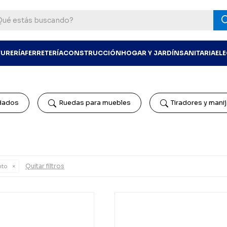
TURERÍA
FERRETERÍA
CONSTRUCCIÓN
HOGAR Y JARDÍN
SANITARIA
EL
dados
Ruedas para muebles
Tiradores y mani
Quitar filtros
nto