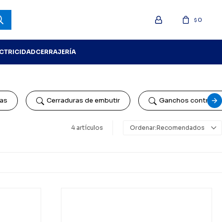
0
$
ECTRICIDAD
CERRAJERÍA
jas
Cerraduras de embutir
Ganchos contra vi
4 artículos
Recomendados