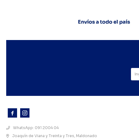



WhatsApp: 091 2004 04
Joaquín de Viana y Treinta y Tres, Maldonado