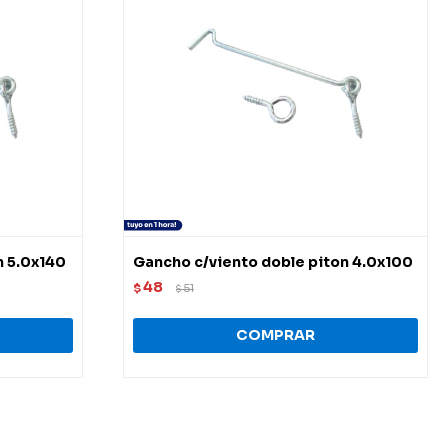
n 5.0x140
Gancho c/viento doble piton 4.0x100
48
$
51
$