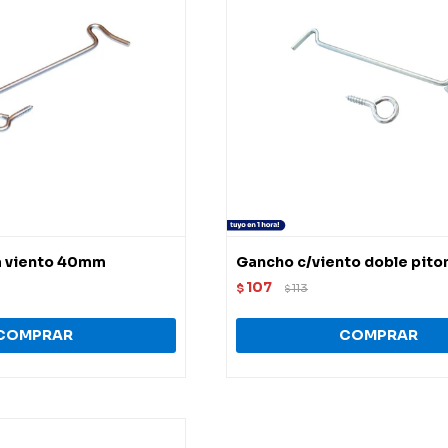
a viento 40mm
Gancho c/viento doble pito
107
$
113
$