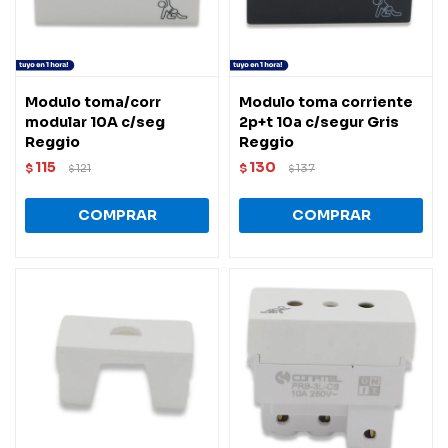
Modulo toma/corr
Modulo toma corriente
modular 10A c/seg
2p+t 10a c/segur Gris
Reggio
Reggio
115
130
$
121
$
137
$
$