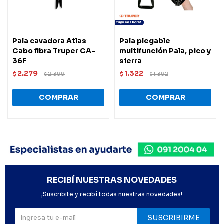
Pala cavadora Atlas
Pala plegable
Cabo fibra Truper CA-
multifunción Pala, pico y
36F
sierra
2.279
1.322
$
2.399
$
1.392
$
$
RECIBÍ NUESTRAS NOVEDADES
¡Suscribite y recibí todas nuestras novedades!
SUSCRIBIRME