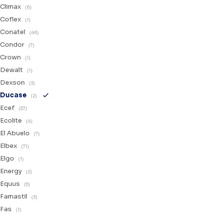
Climax
(6)
Coflex
(1)
Conatel
(46)
Condor
(7)
Crown
(1)
Dewalt
(1)
Dexson
(3)
Ducase
(2)
Ecef
(57)
Ecolite
(4)
El Abuelo
(7)
Elbex
(71)
Elgo
(1)
Energy
(2)
Equus
(5)
Famastil
(3)
Fas
(1)