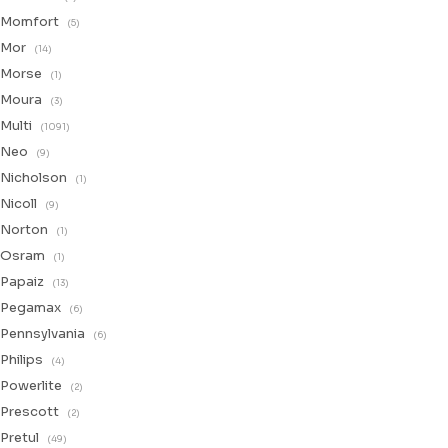
Momfort
(5)
Mor
(14)
Morse
(1)
Moura
(3)
Multi
(1091)
Neo
(9)
Nicholson
(1)
Nicoll
(9)
Norton
(1)
Osram
(1)
Papaiz
(13)
Pegamax
(6)
Pennsylvania
(6)
Philips
(4)
Powerlite
(2)
Prescott
(2)
Pretul
(49)