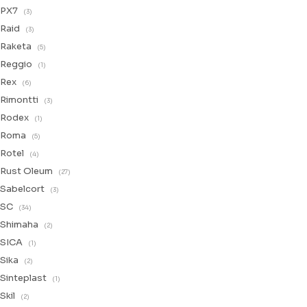
PX7
(3)
Raid
(3)
Raketa
(5)
Reggio
(1)
Rex
(6)
Rimontti
(3)
Rodex
(1)
Roma
(5)
Rotel
(4)
Rust Oleum
(27)
Sabelcort
(3)
SC
(34)
Shimaha
(2)
SICA
(1)
Sika
(2)
Sinteplast
(1)
Skil
(2)