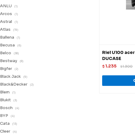
ANLU
(1)
Arcos
(1)
Astral
(1)
Atlas
(19)
Ballena
(1)
Becusa
(6)
Riel U100 ace
Belco
(38)
DUCASE
Bestway
(8)
1.235
$
1.300
$
Bigfer
(2)
Black Jack
(9)
Black&Decker
(2)
Blem
(1)
Blukit
(3)
Bosch
(4)
BYP
(4)
Cata
(13)
Cleer
(4)