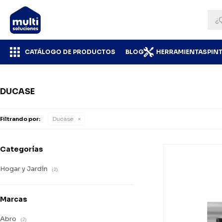
CATÁLOGO DE PRODUCTOS
BLOG
HERRAMIENTAS
PIN
DUCASE
Filtrando por:
Ducase
Categorías
Hogar y Jardín
(2)
Marcas
Abro
(2)