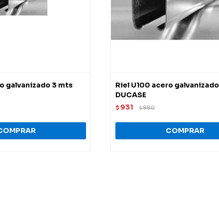
ro galvanizado 3 mts
Riel U100 acero galvanizado
DUCASE
931
$
980
$