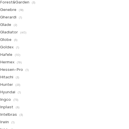
Forest&Garden
(3)
Genebre
(18)
Gherardi
(1)
Glade
(2)
Gladiator
(40)
Globe
(5)
Goldex
(1)
Hafele
(10)
Hermex
(19)
Hessen-Pro
(1)
Hitachi
(3)
Hunter
(23)
Hyundai
(1)
Ingco
(73)
Inplast
(6)
Intelbras
(3)
Irwin
(1)