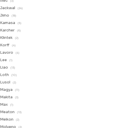
Ixec
(3)
Jackwal
(24)
Jimo
(18)
Kamasa
(6)
Karcher
(6)
Klintek
(2)
Korff
(4)
Lavoro
(4)
Lee
(1)
Liao
(13)
Loth
(10)
Lusol
(2)
Magya
(11)
Makita
(3)
Max
(1)
Meaton
(13)
Meikon
(2)
Molveno
(2)