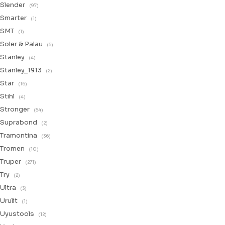
Slender
(97)
Smarter
(1)
SMT
(1)
Soler & Palau
(5)
Stanley
(4)
Stanley_1913
(2)
Star
(16)
Stihl
(4)
Stronger
(54)
Suprabond
(2)
Tramontina
(36)
Tromen
(10)
Truper
(271)
Try
(2)
Ultra
(3)
Urulit
(1)
Uyustools
(12)