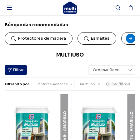

Búsquedas recomendadas
Protectores de madera
Esmaltes
Pi
MULTIUSO
Recomendados
Quitar filtros
Filtrando por:
Pinturas Acrílicas
Multiuso