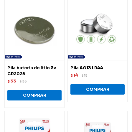
Pila batería de litio 3v
Pila AG13 LR44
CR2025
14
$
15
$
33
$
35
$