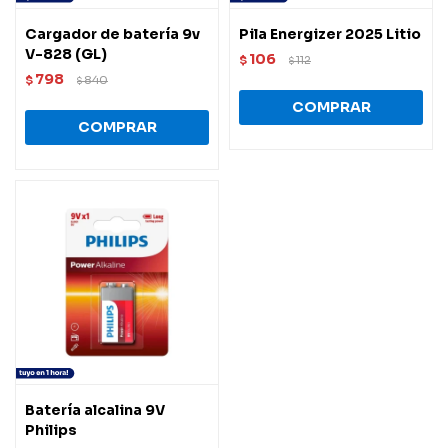
Cargador de batería 9v
Pila Energizer 2025 Litio
V-828 (GL)
106
$
112
$
798
$
840
$
Batería alcalina 9V
Philips