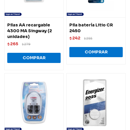
Pilas AA recargable
Pila batería Litio CR
4300 MA Singway (2
2450
unidades)
242
$
255
$
265
$
279
$