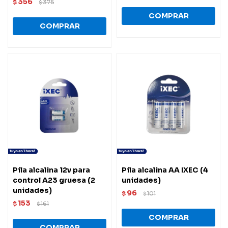
356
$
375
$
Pila alcalina 12v para
Pila alcalina AA IXEC (4
control A23 gruesa (2
unidades)
unidades)
96
$
101
$
153
$
161
$