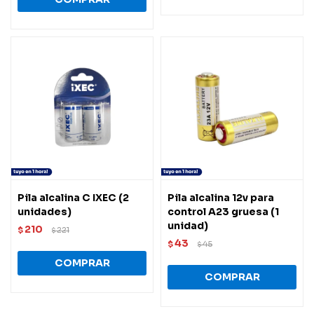
Pila alcalina C IXEC (2
Pila alcalina 12v para
unidades)
control A23 gruesa (1
unidad)
210
$
221
$
43
$
45
$