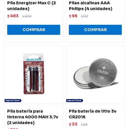
Pila Energizer Max C (2
Pilas alcalinas AAA
unidades)
Philips (4 unidades)
483
96
$
508
$
101
$
$
Pila batería para
Pila batería de litio 3v
linterna 4000 MAH 3.7v
CR2016
(2 unidades)
33
$
35
$