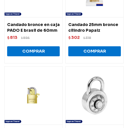
Candado bronce en caja
Candado 25mm bronce
PADO E brasil de 60mm
cilindro Papaiz
813
302
$
856
$
318
$
$