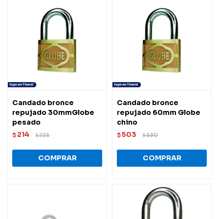
Candado bronce
Candado bronce
repujado 30mmGlobe
repujado 60mm Globe
pesado
chino
214
503
$
225
$
530
$
$