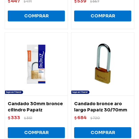
447
539
$
471
$
567
$
$
Candado 30mm bronce
Candado bronce aro
cilindro Papaiz
largo Papaiz 30/70mm
333
684
$
351
$
720
$
$