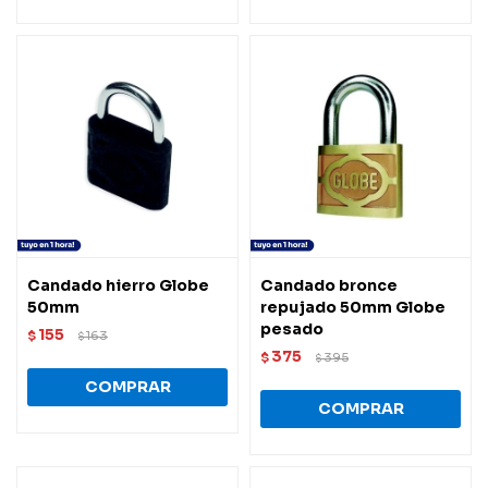
Candado hierro Globe
Candado bronce
50mm
repujado 50mm Globe
pesado
155
$
163
$
375
$
395
$