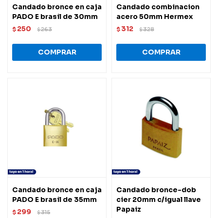
Candado bronce en caja
Candado combinacion
PADO E brasil de 30mm
acero 50mm Hermex
250
312
$
263
$
328
$
$
Candado bronce en caja
Candado bronce-dob
PADO E brasil de 35mm
cier 20mm c/igual llave
Papaiz
299
$
315
$