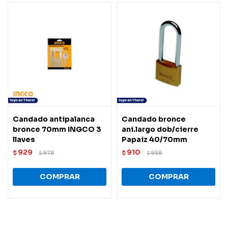
Candado antipalanca
Candado bronce
bronce 70mm INGCO 3
ani.largo dob/cierre
llaves
Papaiz 40/70mm
929
910
$
978
$
958
$
$