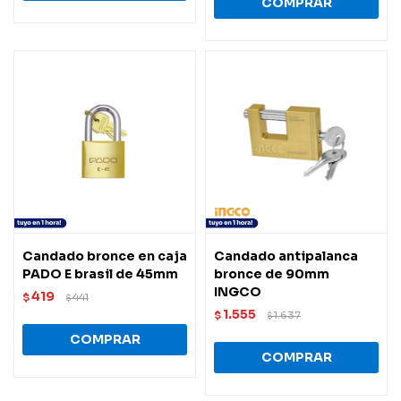
Candado bronce en caja
Candado antipalanca
PADO E brasil de 45mm
bronce de 90mm
INGCO
419
$
441
$
1.555
$
1.637
$