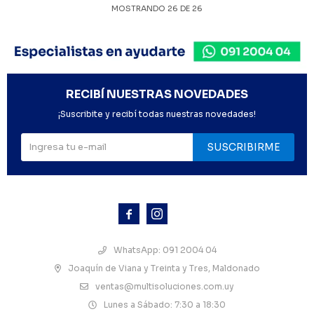
MOSTRANDO
26
DE
26
RECIBÍ NUESTRAS NOVEDADES
¡Suscribite y recibí todas nuestras novedades!
SUSCRIBIRME



WhatsApp: 091 2004 04
Joaquín de Viana y Treinta y Tres, Maldonado
ventas@multisoluciones.com.uy
Lunes a Sábado: 7:30 a 18:30