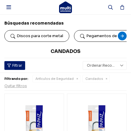

Búsquedas recomendadas
Discos para corte metal
Pegamentos de conta
CANDADOS
Recomendados
Filtrando por:
Artículos de Seguridad
Candados
Quitar filtros