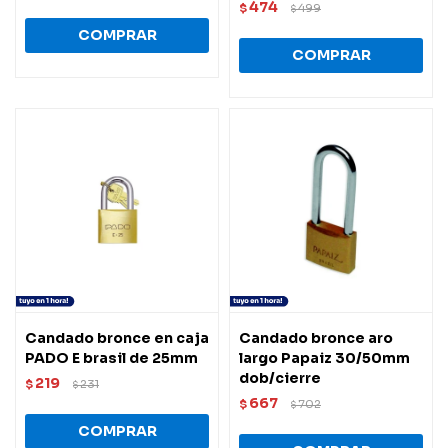
474
$
499
$
Candado bronce en caja
Candado bronce aro
PADO E brasil de 25mm
largo Papaiz 30/50mm
dob/cierre
219
$
231
$
667
$
702
$