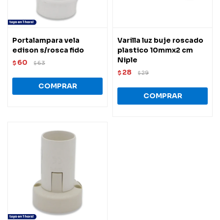
Portalampara vela
Varilla luz buje roscado
edison s/rosca fido
plastico 10mmx2 cm
Niple
60
$
63
$
28
$
29
$