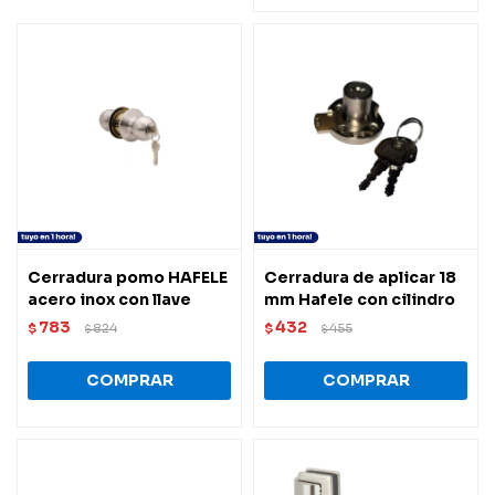
Cerradura pomo HAFELE
Cerradura de aplicar 18
acero inox con llave
mm Hafele con cilindro
783
432
$
824
$
455
$
$