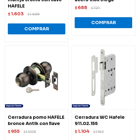
HAFELE
688
$
724
$
1.603
$
1.688
$
Cerradura pomo HAFELE
Cerradura WC Hafele
bronce Antik con llave
911.02.155
955
1.104
$
1.005
$
1.162
$
$