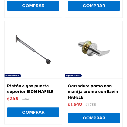
Pistón a gas puerta
Cerradura pomo con
superior 150N HAFELE
manija cromo con llavín
HAFELE
248
$
261
$
1.648
$
1.735
$