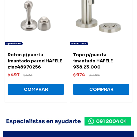
Reten p/puerta
Tope p/puerta
imantado pared HAFELE
imantado HAFELE
zinc48970256
938.23.000
497
974
$
523
$
1.025
$
$