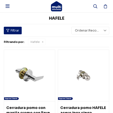

HAFELE
Recomendados
Filtrando por:
Hafele
Cerradura pomo con
Cerradura pomo HAFELE
manija cromo con llave
acero inox ciega