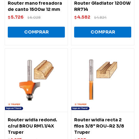
Router mano fresadora
Router Gladiator 1200W
de canto 1500w 12 mm
RR714
5.726
4.582
$
6.028
$
4.824
$
$
Router widia redond.
Router widia recta 2
c/rul BROU RM1.1/4X
filos 3/8" ROU-R2 3/8
Truper
Truper