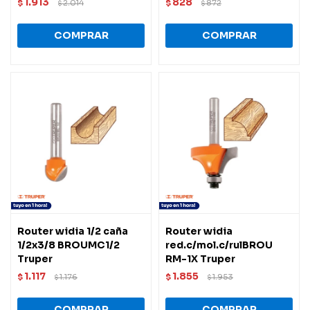
1.913
828
$
2.014
$
872
$
$
Router widia 1/2 caña
Router widia
1/2x3/8 BROUMC1/2
red.c/mol.c/rulBROU
Truper
RM-1X Truper
1.117
1.855
$
1.176
$
1.953
$
$