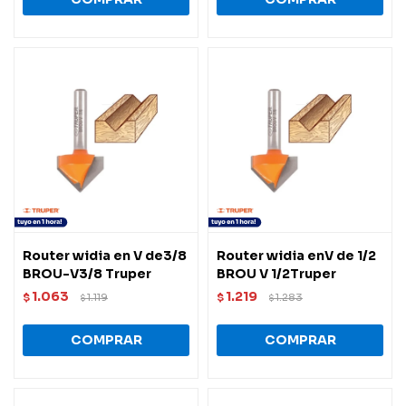
Router widia en V de3/8
Router widia enV de 1/2
BROU-V3/8 Truper
BROU V 1/2Truper
1.063
1.219
$
1.119
$
1.283
$
$