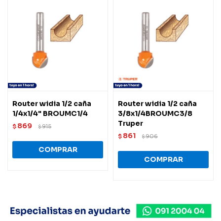
Router widia 1/2 caña
Router widia 1/2 caña
1/4x1/4" BROUMC1/4
3/8x1/4BROUMC3/8
Truper
869
$
915
$
861
$
906
$