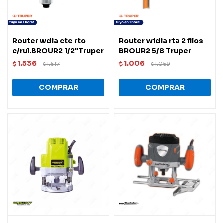
Router wdia cte rto
Router widia rta 2 filos
c/rul.BROUR2 1/2"Truper
BROUR2 5/8 Truper
1.536
1.006
$
1.617
$
1.059
$
$