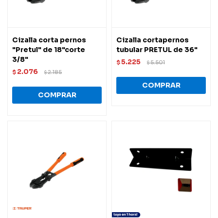
Cizalla corta pernos
Cizalla cortapernos
"Pretul" de 18"corte
tubular PRETUL de 36"
3/8"
5.225
$
5.501
$
2.076
$
2.185
$