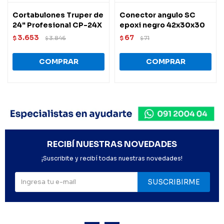
Cortabulones Truper de
Conector angulo SC
24" Profesional CP-24X
epoxi negro 42x30x30
3.653
67
$
3.846
$
71
$
$
RECIBÍ NUESTRAS NOVEDADES
¡Suscribite y recibí todas nuestras novedades!
SUSCRIBIRME