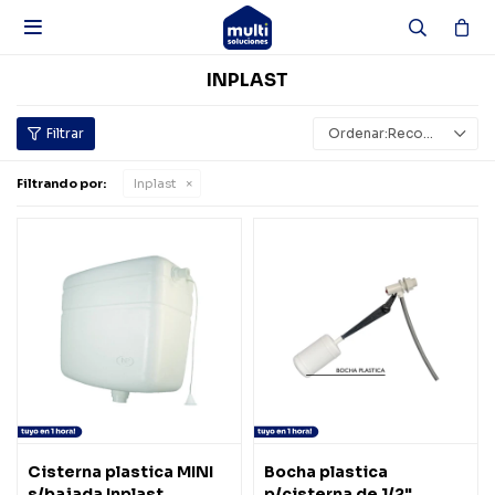

INPLAST
Recomendados
Filtrando por:
Inplast
Cisterna plastica MINI
Bocha plastica
s/bajada Inplast
p/cisterna de 1/2"