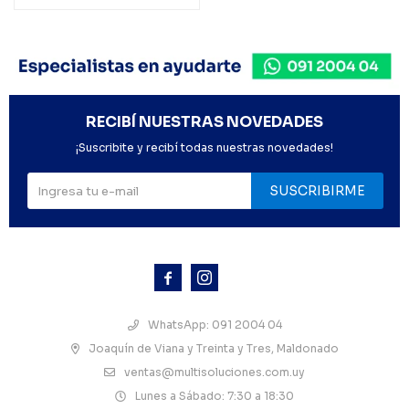
RECIBÍ NUESTRAS NOVEDADES
¡Suscribite y recibí todas nuestras novedades!
SUSCRIBIRME



WhatsApp: 091 2004 04
Joaquín de Viana y Treinta y Tres, Maldonado
ventas@multisoluciones.com.uy
Lunes a Sábado: 7:30 a 18:30