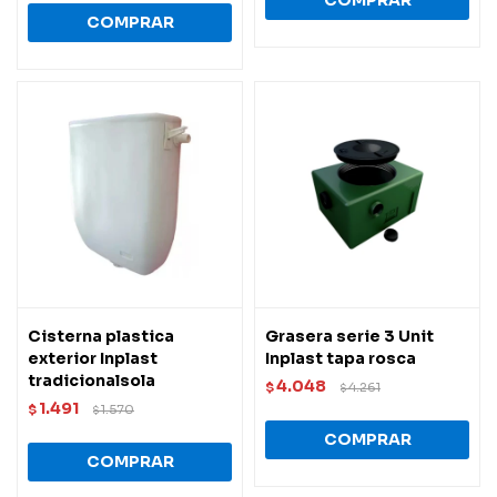
Cisterna plastica
Grasera serie 3 Unit
exterior Inplast
Inplast tapa rosca
tradicionalsola
4.048
$
4.261
$
1.491
$
1.570
$