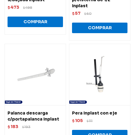
Inplast
473
$
498
$
57
$
60
$
Palanca descarga
Pera Inplast con eje
c/portapalanca Inplast
105
$
111
$
183
$
193
$