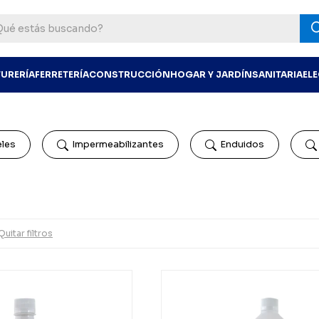
TURERÍA
FERRETERÍA
CONSTRUCCIÓN
HOGAR Y JARDÍN
SANITARIA
EL
eles
Impermeabilizantes
Enduidos
Quitar filtros