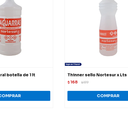
l botella de 1 lt
Thinner sello Nortesur x Lts
168
$
177
$