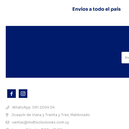



WhatsApp: 091 2004 04
Joaquín de Viana y Treinta y Tres, Maldonado
ventas@multisoluciones.com.uy