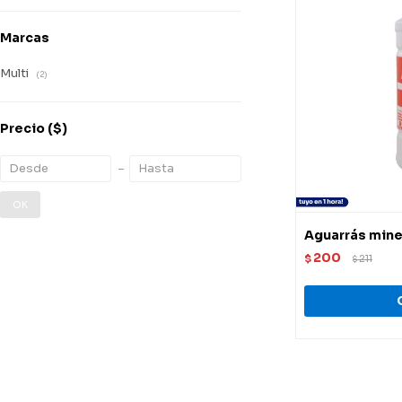
Marcas
Multi
(2)
Precio
($)
OK
Aguarrás minera
200
$
211
$