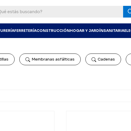
TURERÍA
FERRETERÍA
CONSTRUCCIÓN
HOGAR Y JARDÍN
SANITARIA
EL
illas
Membranas asfálticas
Cadenas