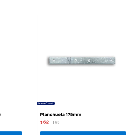
m
Planchuela 175mm
62
$
65
$