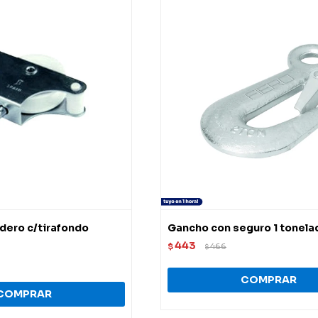
dero c/tirafondo
Gancho con seguro 1 tonela
443
$
466
$