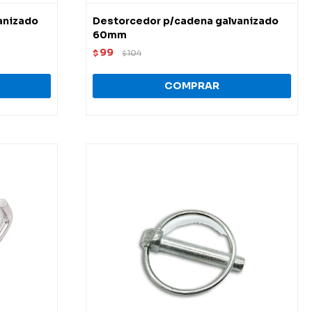
anizado
Destorcedor p/cadena galvanizado
60mm
99
$
104
$