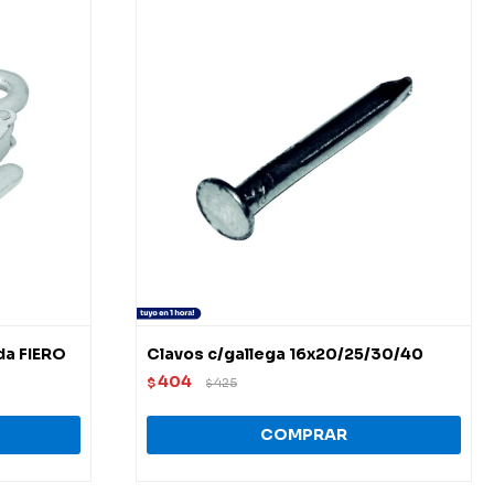
da FIERO
Clavos c/gallega 16x20/25/30/40
404
$
425
$