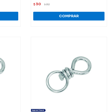
30
$
32
$