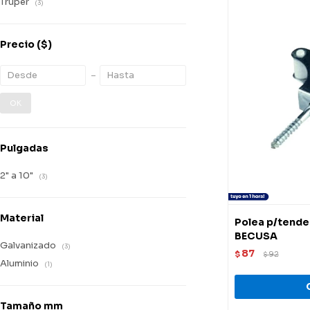
Truper
(3)
Precio
($)
OK
Pulgadas
2" a 10"
(3)
Material
Polea p/tende
BECUSA
Galvanizado
(3)
87
$
92
$
Aluminio
(1)
Tamaño mm