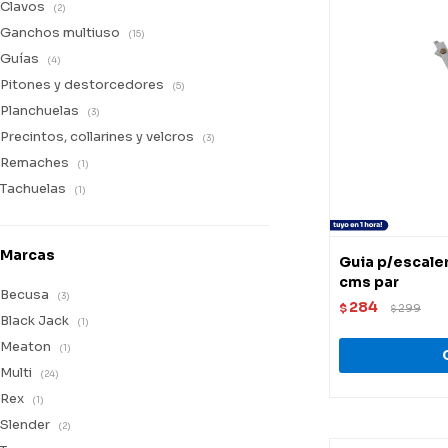
Clavos
(2)
Ganchos multiuso
(15)
Guías
(4)
Pitones y destorcedores
(5)
Planchuelas
(3)
Precintos, collarines y velcros
(3)
Remaches
(1)
Tachuelas
(1)
Marcas
Guia p/escale
cms par
Becusa
(3)
284
$
299
$
Black Jack
(1)
Meaton
(1)
Multi
(24)
Rex
(1)
Slender
(2)