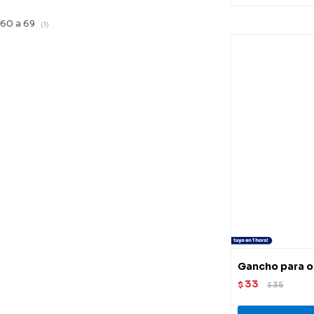
60 a 69
(1)
Gancho para 
33
$
35
$