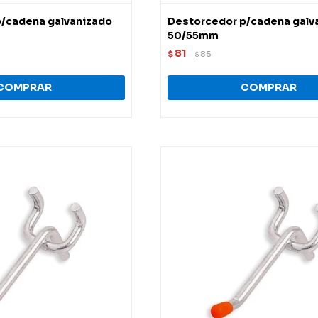
/cadena galvanizado
Destorcedor p/cadena galv
50/55mm
81
$
85
$