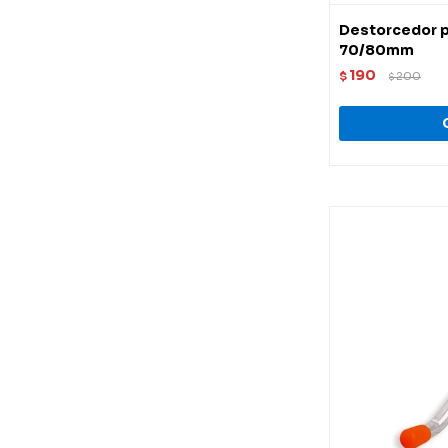
Destorcedor p
70/80mm
190
$
200
$