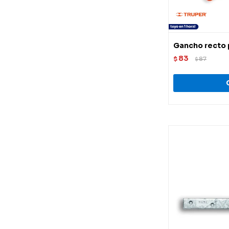
Gancho recto p
83
$
87
$