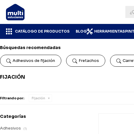
CATÁLOGO DE PRODUCTOS
BLOG
HERRAMIENTAS
PIN
Búsquedas recomendadas
Adhesivos de fijación
Fretachos
Carret
FIJACIÓN
Filtrando por:
Fijación
Categorías
Adhesivos
(1)