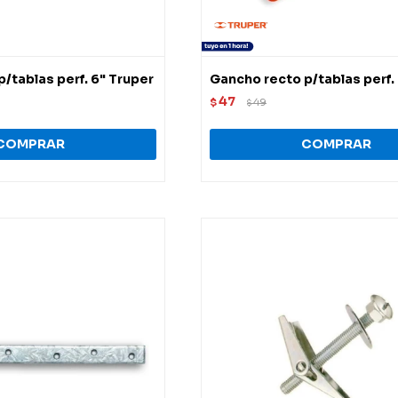
/tablas perf. 6" Truper
Gancho recto p/tablas perf.
47
$
49
$