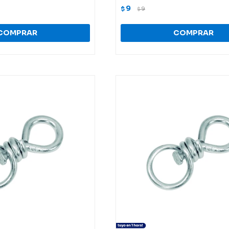
9
$
9
$