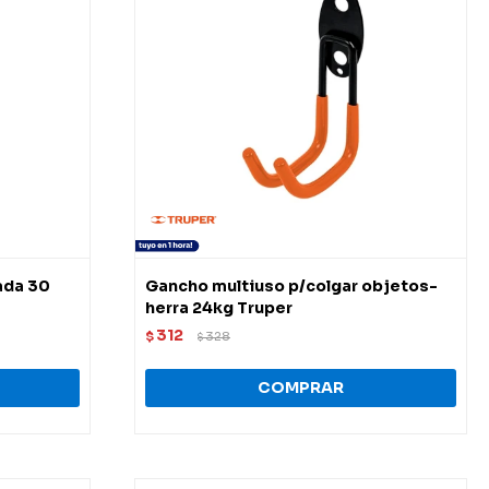
ada 30
Gancho multiuso p/colgar objetos-
herra 24kg Truper
312
$
328
$