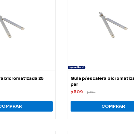
ra bicromatizada 25
Guia p/escalera bicromatiz
par
309
$
325
$