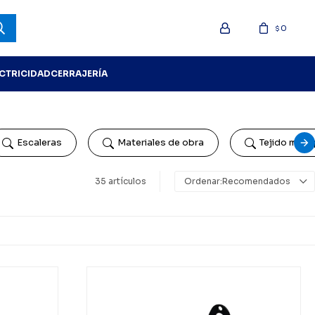
0
$
ECTRICIDAD
CERRAJERÍA
Escaleras
Materiales de obra
Tejido mosq
35 artículos
Recomendados