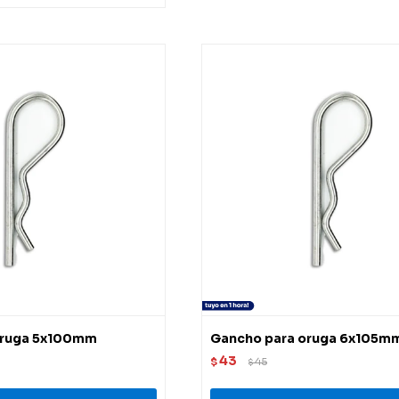
oruga 5x100mm
Gancho para oruga 6x105m
43
$
45
$