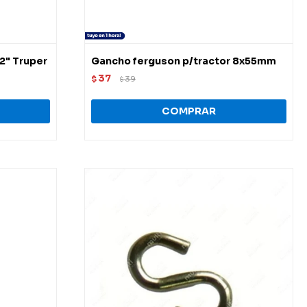
 2" Truper
Gancho ferguson p/tractor 8x55mm
37
$
39
$