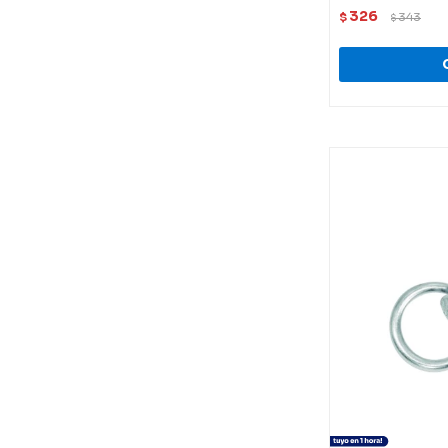
326
$
343
$