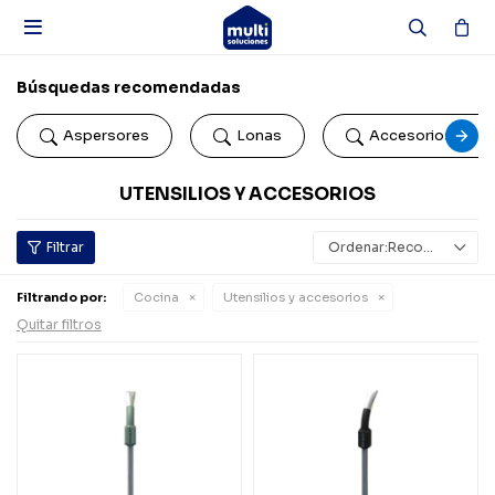

Búsquedas recomendadas
Aspersores
Lonas
Accesorios de b
UTENSILIOS Y ACCESORIOS
Recomendados
Filtrando por:
Cocina
Utensilios y accesorios
Quitar filtros