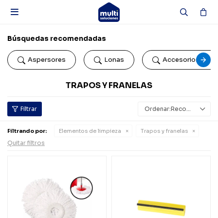

Búsquedas recomendadas
Aspersores
Lonas
Accesorios de b
TRAPOS Y FRANELAS
Recomendados
Filtrando por:
Elementos de limpieza
Trapos y franelas
Quitar filtros