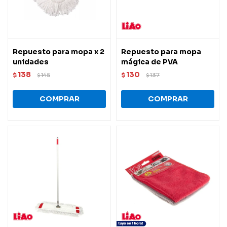
Repuesto para mopa x 2
Repuesto para mopa
unidades
mágica de PVA
138
130
$
145
$
137
$
$