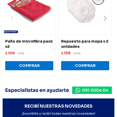
Paño de microfibra pack
Repuesto para mopa x 2
x2
unidades
106
138
$
112
$
145
$
$
RECIBÍ NUESTRAS NOVEDADES
¡Suscribite y recibí todas nuestras novedades!