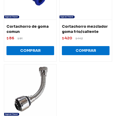
Cortachorro de goma
Cortachorro mezclador
comun
goma frio/caliente
86
420
$
91
$
442
$
$