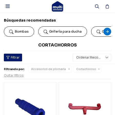

Búsquedas recomendadas
Bombas
Grifería para ducha
Colillas
CORTACHORROS
Recomendados
Filtrando por:
Accesorios de plomería
Cortachorros
Quitar filtros