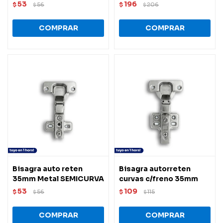
53
196
$
56
$
206
$
$
Bisagra auto reten
Bisagra autorreten
35mm Metal SEMICURVA
curvas c/freno 35mm
53
109
$
56
$
115
$
$