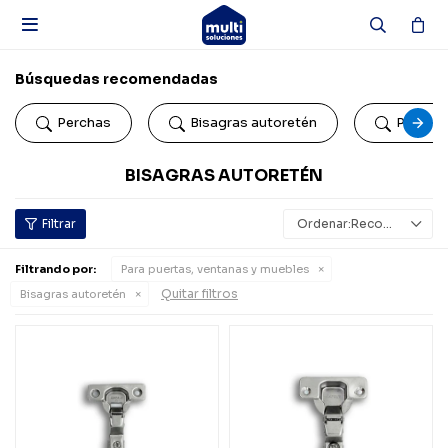

Búsquedas recomendadas
Perchas
Bisagras autoretén
Portac
BISAGRAS AUTORETÉN
Recomendados
Filtrando por:
Para puertas, ventanas y muebles
Quitar filtros
Bisagras autoretén