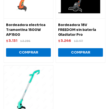
Bordeadora electrica
Bordeadora 18V
Tramontina 1500W
FREEDOM sin batería
AP1500
Gladiator Pro
3.131
3.246
$
3.296
$
3.417
$
$