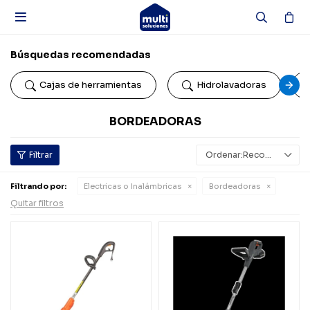

Búsquedas recomendadas
Cajas de herramientas
Hidrolavadoras
BORDEADORAS
Recomendados
Filtrando por:
Electricas o Inalámbricas
Bordeadoras
Quitar filtros