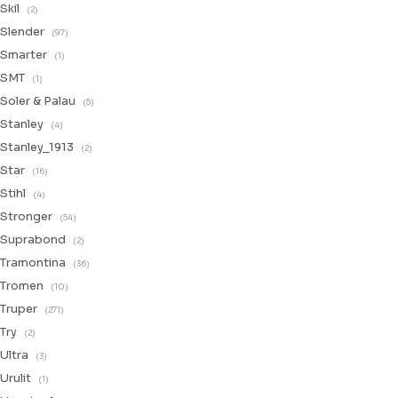
Skil
(2)
Slender
(97)
Smarter
(1)
SMT
(1)
Soler & Palau
(5)
Stanley
(4)
Stanley_1913
(2)
Star
(16)
Stihl
(4)
Stronger
(54)
Suprabond
(2)
Tramontina
(36)
Tromen
(10)
Truper
(271)
Try
(2)
Ultra
(3)
Urulit
(1)