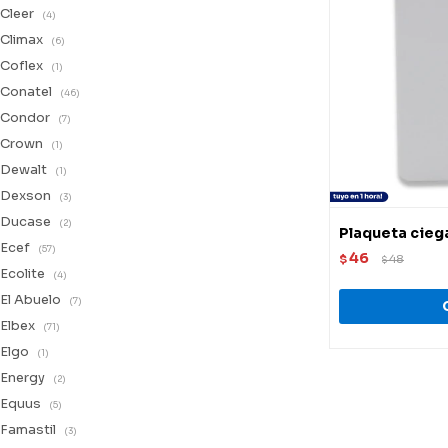
Cleer
(4)
Climax
(6)
Coflex
(1)
Conatel
(46)
Condor
(7)
Crown
(1)
Dewalt
(1)
Dexson
(3)
Ducase
(2)
Plaqueta cieg
Ecef
(57)
46
$
48
$
Ecolite
(4)
El Abuelo
(7)
Elbex
(71)
Elgo
(1)
Energy
(2)
Equus
(5)
Famastil
(3)