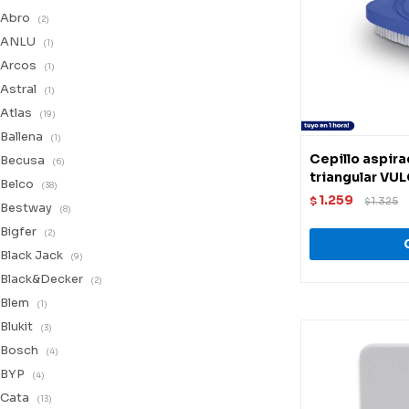
Abro
(2)
ANLU
(1)
Arcos
(1)
Astral
(1)
Atlas
(19)
Ballena
(1)
Cepillo aspir
Becusa
(6)
triangular V
Belco
(38)
1.259
$
1.325
$
Bestway
(8)
Bigfer
(2)
Black Jack
(9)
Black&Decker
(2)
Blem
(1)
Blukit
(3)
Bosch
(4)
BYP
(4)
Cata
(13)