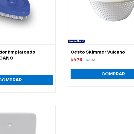
ador limpiafondo
Cesto Skimmer Vulcano
ULCANO
478
$
503
$