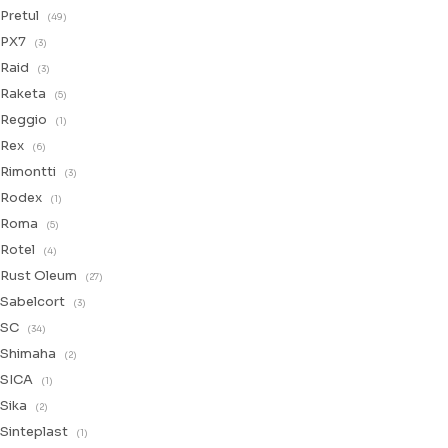
Pretul
(49)
PX7
(3)
Raid
(3)
Raketa
(5)
Reggio
(1)
Rex
(6)
Rimontti
(3)
Rodex
(1)
Roma
(5)
Rotel
(4)
Rust Oleum
(27)
Sabelcort
(3)
SC
(34)
Shimaha
(2)
SICA
(1)
Sika
(2)
Sinteplast
(1)