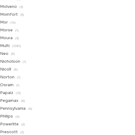
Molveno
(2)
Momfort
(5)
Mor
(14)
Morse
(1)
Moura
(3)
Multi
(1091)
Neo
(9)
Nicholson
(1)
Nicoll
(9)
Norton
(1)
Osram
(1)
Papaiz
(13)
Pegamax
(6)
Pennsylvania
(6)
Philips
(4)
Powerlite
(2)
Prescott
(2)