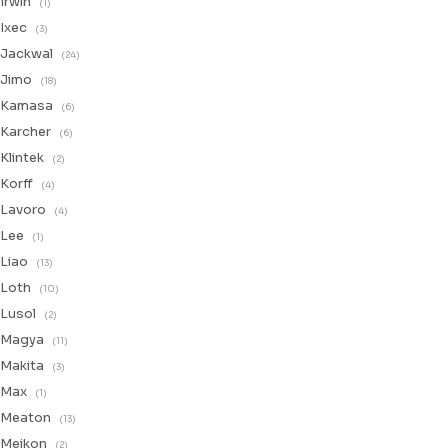
Irwin
(1)
Ixec
(3)
Jackwal
(24)
Jimo
(18)
Kamasa
(6)
Karcher
(6)
Klintek
(2)
Korff
(4)
Lavoro
(4)
Lee
(1)
Liao
(13)
Loth
(10)
Lusol
(2)
Magya
(11)
Makita
(3)
Max
(1)
Meaton
(13)
Meikon
(2)