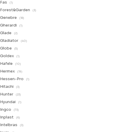
Fas
(1)
Forest&Garden
(3)
Genebre
(18)
Gherardi
(1)
Glade
(2)
Gladiator
(40)
Globe
(5)
Goldex
(1)
Hafele
(10)
Hermex
(19)
Hessen-Pro
(1)
Hitachi
(3)
Hunter
(23)
Hyundai
(1)
Ingco
(73)
Inplast
(6)
Intelbras
(3)