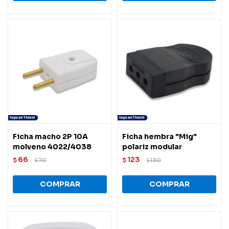
Ficha macho 2P 10A
Ficha hembra "Mig"
molveno 4022/4038
polariz modular
66
123
$
70
$
130
$
$