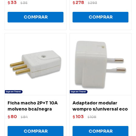
33
278
$
35
$
293
$
$
Ficha macho 2P+T 10A
Adaptador modular
molveno bca/negra
wompro s/universal eco
80
103
$
84
$
108
$
$