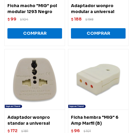
Ficha macho "MIG" pol
Adaptador wonpro
modular 1293 Negro
modular a universal
99
188
$
104
$
198
$
$
Adaptador wonpro
Ficha hembra "MIG" 6
standar a universal
Amp Marfil (B)
172
96
$
181
$
101
$
$