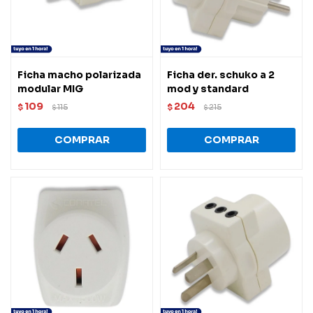
Ficha macho polarizada
Ficha der. schuko a 2
modular MIG
mod y standard
109
204
$
115
$
215
$
$