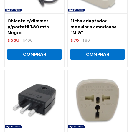
Chicote c/dimmer
Ficha adaptador
p/portatil 1.80 mts
modular a americana
Negro
"MIG"
380
76
$
400
$
80
$
$