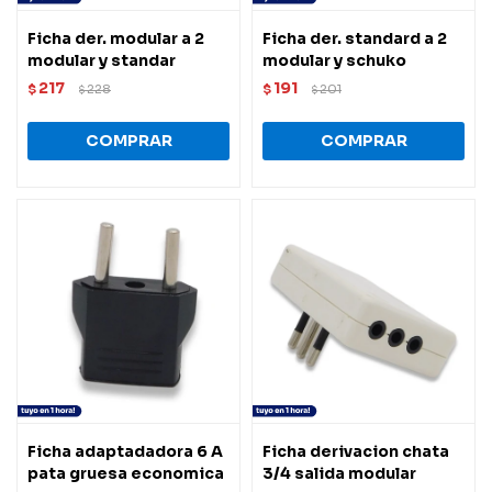
Ficha der. modular a 2
Ficha der. standard a 2
modular y standar
modular y schuko
217
191
$
228
$
201
$
$
Ficha adaptadadora 6 A
Ficha derivacion chata
pata gruesa economica
3/4 salida modular