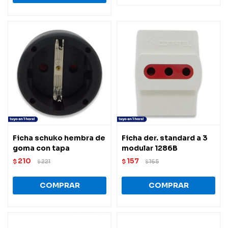
Ficha schuko hembra de
Ficha der. standard a 3
goma con tapa
modular 1286B
210
157
$
221
$
165
$
$