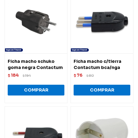
Ficha macho schuko
Ficha macho c/tierra
goma negra Contactum
Contactum bca/nga
184
76
$
194
$
80
$
$