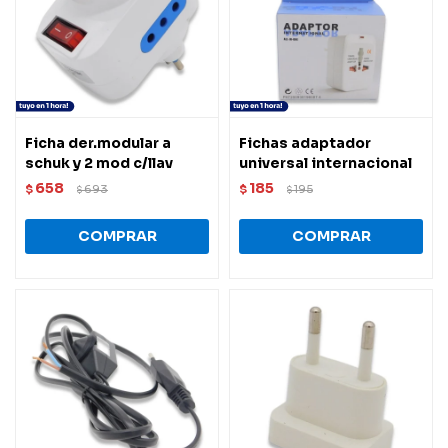
Ficha der.modular a
Fichas adaptador
schuk y 2 mod c/llav
universal internacional
658
185
$
693
$
195
$
$