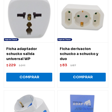
Ficha adaptador
Ficha derivacion
schucko salida
schucko a schucko y
universal WP
duo
229
83
$
241
$
87
$
$