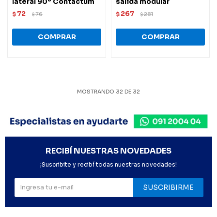
lateral 90º Contactum
salida modular
72
267
$
76
$
281
$
$
MOSTRANDO
32
DE
32
RECIBÍ NUESTRAS NOVEDADES
¡Suscribite y recibí todas nuestras novedades!
SUSCRIBIRME