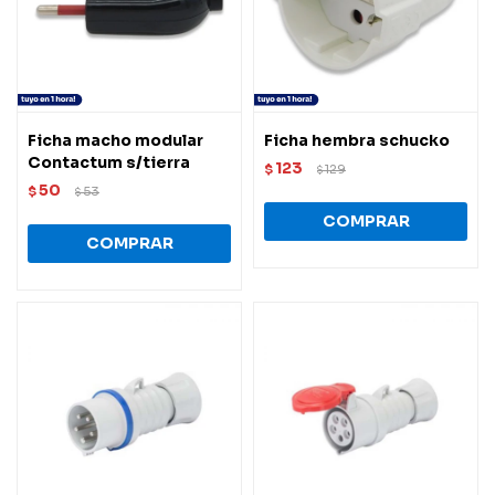
Ficha macho modular
Ficha hembra schucko
Contactum s/tierra
123
$
129
$
50
$
53
$