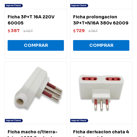
Ficha 3P+T 16A 220V
Ficha prolongacion
60005
3P+T+N16A 380v 62009
387
729
$
407
$
767
$
$
Ficha macho c/tierra-
Ficha derivacion chata 4