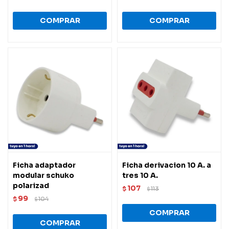
Ficha adaptador
Ficha derivacion 10 A. a
modular schuko
tres 10 A.
polarizad
107
$
113
$
99
$
104
$