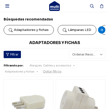

Búsquedas recomendadas
Adaptadores y fichas
Lámparas LED
ADAPTADORES Y FICHAS
Recomendados
Filtrando por:
Alargues, Cables y accesorios
Quitar filtros
Adaptadores y fichas