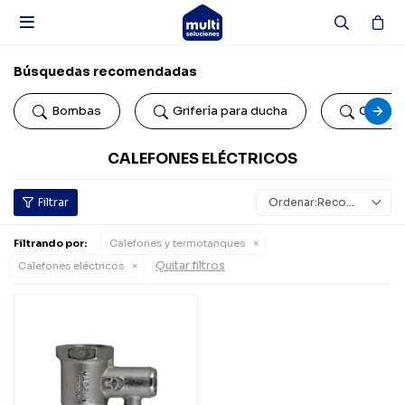

Búsquedas recomendadas
Bombas
Grifería para ducha
Colillas
CALEFONES ELÉCTRICOS
Recomendados
Filtrando por:
Calefones y termotanques
Quitar filtros
Calefones eléctricos