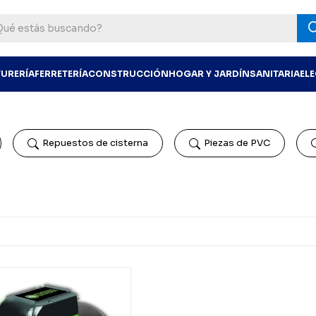
TURERÍA
FERRETERÍA
CONSTRUCCIÓN
HOGAR Y JARDÍN
SANITARIA
EL
Repuestos de cisterna
Piezas de PVC