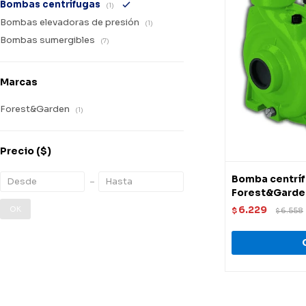
Bombas centrífugas
(1)
Bombas elevadoras de presión
(1)
Bombas sumergibles
(7)
Marcas
Forest&Garden
(1)
Precio
($)
Bomba centríf
Forest&Garde
6.229
OK
$
6.558
$