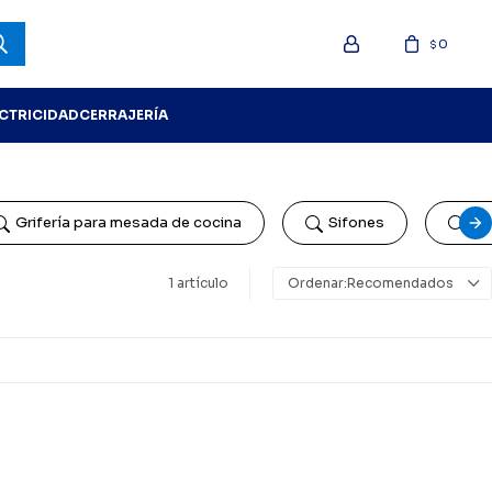
0
$
ECTRICIDAD
CERRAJERÍA
Grifería para mesada de cocina
Sifones
Gri
1 artículo
Recomendados