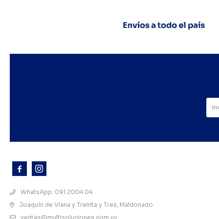



WhatsApp: 091 2004 04
Joaquín de Viana y Treinta y Tres, Maldonado
ventas@multisoluciones.com.uy