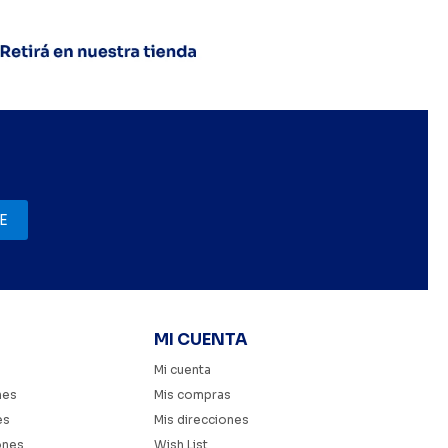
E
MI CUENTA
Mi cuenta
nes
Mis compras
es
Mis direcciones
ones
Wish List