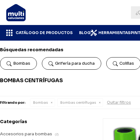
CATÁLOGO DE PRODUCTOS
BLOG
HERRAMIENTAS
PIN
Búsquedas recomendadas
Bombas
Grifería para ducha
Colillas
BOMBAS CENTRÍFUGAS
Quitar filtros
Filtrando por:
Bombas
Bombas centrífugas
Categorías
Accesorios para bombas
(2)