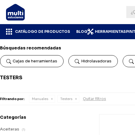
CATÁLOGO DE PRODUCTOS
BLOG
HERRAMIENTAS
PIN
Búsquedas recomendadas
Cajas de herramientas
Hidrolavadoras
TESTERS
Quitar filtros
Filtrando por:
Manuales
Testers
Categorías
Aceiteras
(1)