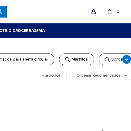
0
$
ECTRICIDAD
CERRAJERÍA
Discos para sierra circular
Martillos
Bordeado
4 artículos
Recomendados