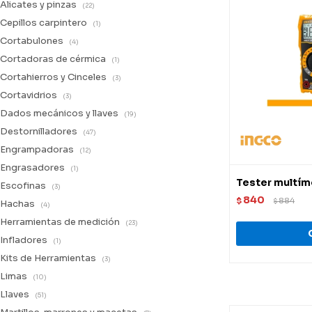
Alicates y pinzas
(22)
Cepillos carpintero
(1)
Cortabulones
(4)
Cortadoras de cérmica
(1)
Cortahierros y Cinceles
(3)
Cortavidrios
(3)
Dados mecánicos y llaves
(19)
Destornilladores
(47)
Engrampadoras
(12)
Engrasadores
(1)
Tester multí
Escofinas
(3)
840
$
884
$
Hachas
(4)
Herramientas de medición
(23)
Infladores
(1)
Kits de Herramientas
(3)
Limas
(10)
Llaves
(51)