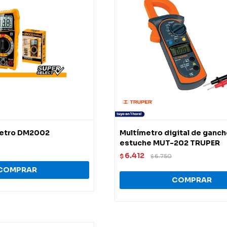
metro DM2002
Multímetro digital de ganch
estuche MUT-202 TRUPER
6.412
$
6.750
$