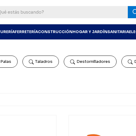
TURERÍA
FERRETERÍA
CONSTRUCCIÓN
HOGAR Y JARDÍN
SANITARIA
EL
Palas
Taladros
Destornilladores