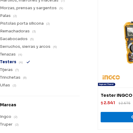
Martillos, marrones y macetas
(7)
Morzas, prensas y sargentos
(9)
Palas
(2)
Pistolas porta silicona
(2)
Remachadoras
(3)
Sacabocados
(5)
Serruchos, sierras y arcos
(6)
Tenazas
(4)
Testers
(4)
Tijeras
(7)
Trinchetas
(8)
Uñas
(2)
Tester INGCO 
2.541
$
2.675
$
Marcas
Ingco
(2)
Truper
(2)