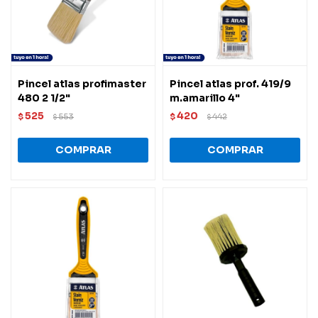
Pincel atlas profimaster
Pincel atlas prof. 419/9
480 2 1/2"
m.amarillo 4"
525
420
$
553
$
442
$
$