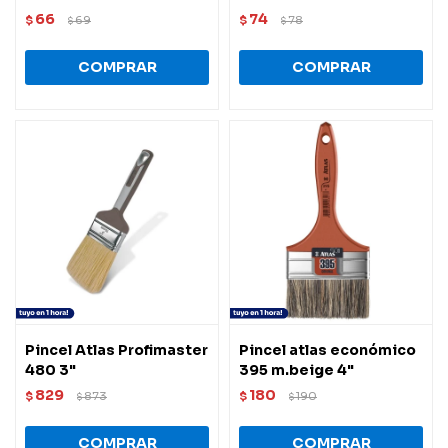
66
74
$
69
$
78
$
$
Pincel Atlas Profimaster
Pincel atlas económico
480 3"
395 m.beige 4"
829
180
$
873
$
190
$
$