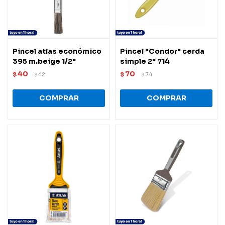
Pincel atlas económico
Pincel "Condor" cerda
395 m.beige 1/2"
simple 2" 714
40
70
$
42
$
74
$
$