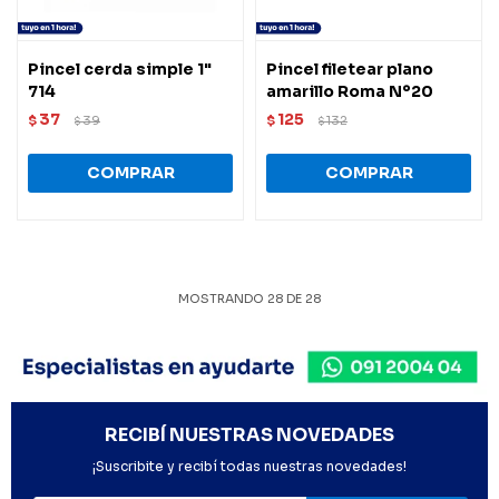
Pincel cerda simple 1"
Pincel filetear plano
714
amarillo Roma Nº20
37
125
$
39
$
132
$
$
MOSTRANDO
28
DE
28
RECIBÍ NUESTRAS NOVEDADES
¡Suscribite y recibí todas nuestras novedades!