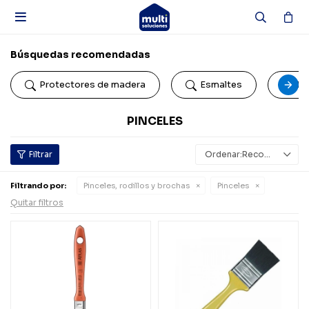

Búsquedas recomendadas
Protectores de madera
Esmaltes
Pi
PINCELES
Recomendados
Filtrando por:
Pinceles, rodillos y brochas
Pinceles
Quitar filtros