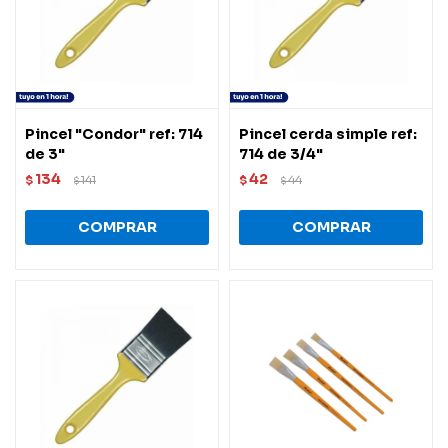
Pincel "Condor" ref: 714
Pincel cerda simple ref:
de 3"
714 de 3/4"
134
42
$
141
$
44
$
$