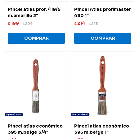
Pincel atlas prof. 419/5
Pincel Atlas profimaster
m.amarillo 2"
480 1"
199
214
$
209
$
225
$
$
Pincel atlas económico
Pincel atlas económico
395 m.beige 3/4"
395 m.beige 1"