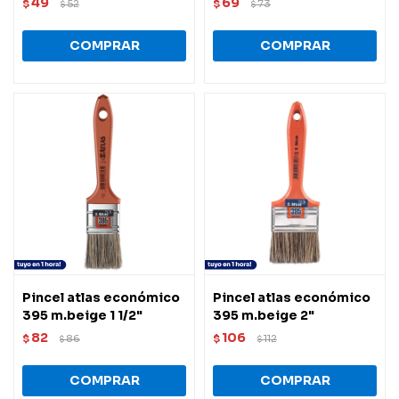
49
69
$
52
$
73
$
$
Pincel atlas económico
Pincel atlas económico
395 m.beige 1 1/2"
395 m.beige 2"
82
106
$
86
$
112
$
$