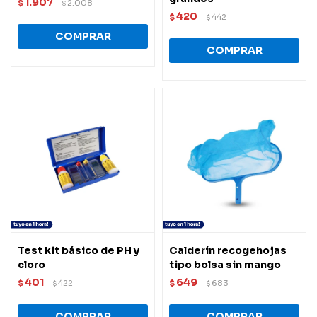
1.907
$
2.008
$
420
$
442
$
Test kit básico de PH y
Calderín recogehojas
cloro
tipo bolsa sin mango
401
649
$
422
$
683
$
$