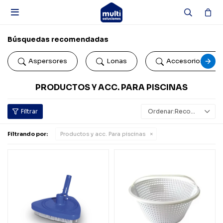

Búsquedas recomendadas
Aspersores
Lonas
Accesorios de b
PRODUCTOS Y ACC. PARA PISCINAS
Recomendados
Filtrando por:
Productos y acc. Para piscinas