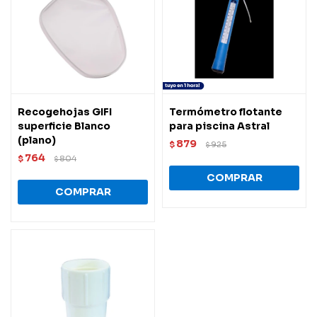
Recogehojas GIFI
Termómetro flotante
superficie Blanco
para piscina Astral
(plano)
879
$
925
$
764
$
804
$