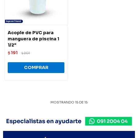
Acople de PVC para
manguera de piscina 1
1/2"
191
$
201
$
MOSTRANDO
15
DE
15