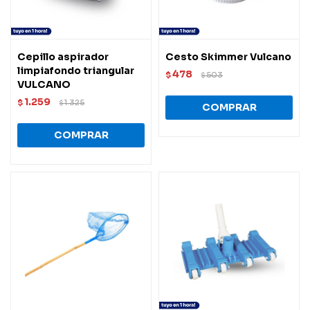
Cepillo aspirador
Cesto Skimmer Vulcano
limpiafondo triangular
478
$
503
$
VULCANO
1.259
$
1.325
$