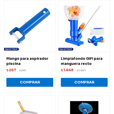
Mango para aspirador
Limpiafondo GIFI para
piscina
manguera recto
267
1.448
$
281
$
1.524
$
$