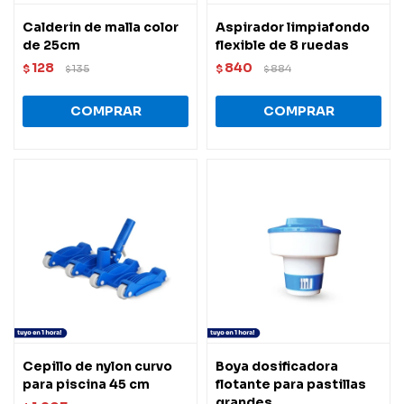
Calderin de malla color
Aspirador limpiafondo
de 25cm
flexible de 8 ruedas
128
840
$
135
$
884
$
$
Cepillo de nylon curvo
Boya dosificadora
para piscina 45 cm
flotante para pastillas
grandes