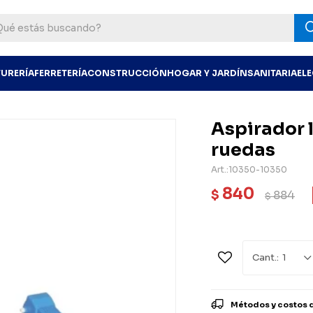
TURERÍA
FERRETERÍA
CONSTRUCCIÓN
HOGAR Y JARDÍN
SANITARIA
EL
Aspirador 
ruedas
10350-10350
840
$
884
$
1
Métodos y costos 