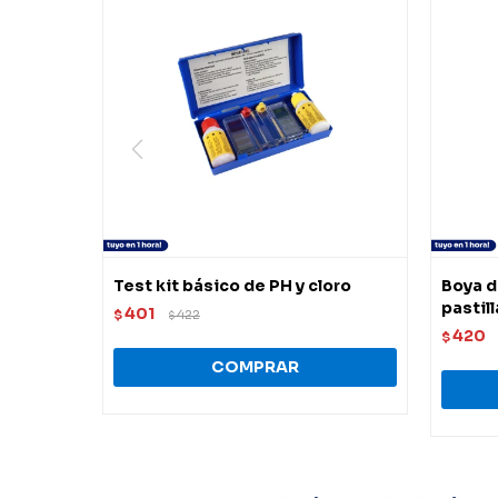
Test kit básico de PH y cloro
Boya d
pastil
401
$
422
$
420
$