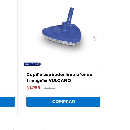
Cepillo aspirador limpiafondo
Limpiaf
triangular VULCANO
recto
1.259
1.448
$
1.325
$
$