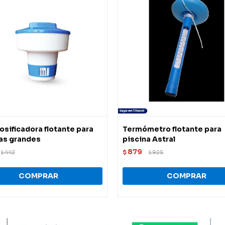
osificadora flotante para
Termómetro flotante para
las grandes
piscina Astral
879
442
$
925
$
$