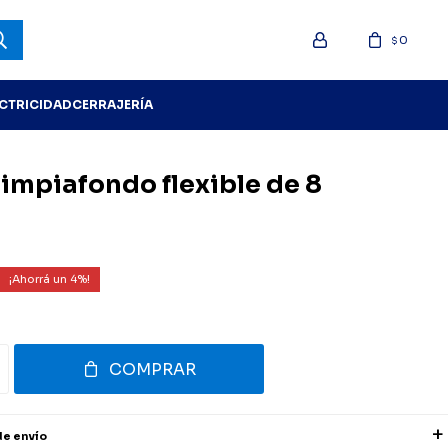
0
$
ECTRICIDAD
CERRAJERÍA
limpiafondo flexible de 8
4
COMPRAR
de envío