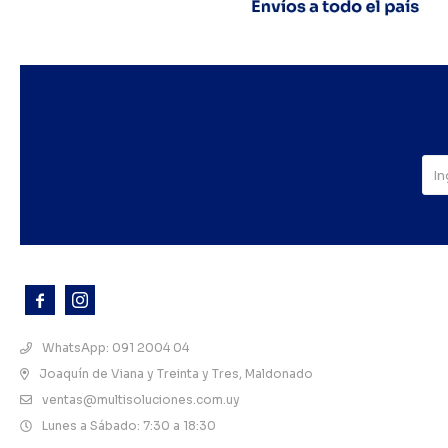



WhatsApp: 091 2004 04
Joaquín de Viana y Treinta y Tres, Maldonado
ventas@multisoluciones.com.uy
Lunes a Sábado: 7:30 a 18:30